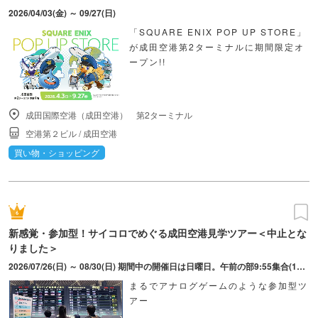
2026/04/03(金) ～ 09/27(日)
「SQUARE ENIX POP UP STORE」
が成田空港第2ターミナルに期間限定オ
ープン!!
成田国際空港（成田空港） 第2ターミナル
空港第２ビル
/
成田空港
買い物・ショッピング
新感覚・参加型！サイコロでめぐる成田空港見学ツアー＜中止とな
りました＞
2026/07/26(日) ～ 08/30(日) 期間中の開催日は日曜日。午前の部9:55集合(10:00開始)/午後の部14:10集合(14:15開始)。各集合時刻の10分前から受付開始。※企画内容見直しの為、一旦実施取りやめ。
まるでアナログゲームのような参加型ツ
アー