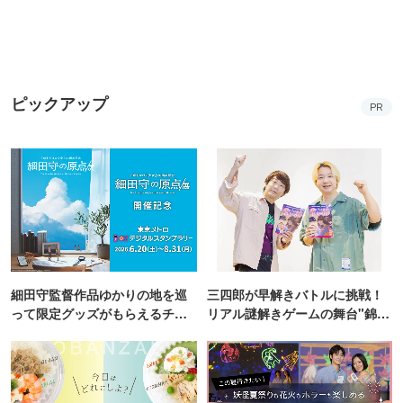
ピックアップ
PR
細田守監督作品ゆかりの地を巡
三四郎が早解きバトルに挑戦！
って限定グッズがもらえるチャ
リアル謎解きゲームの舞台"錦糸
ンス！
町PARCO・楽天地"を巡る！