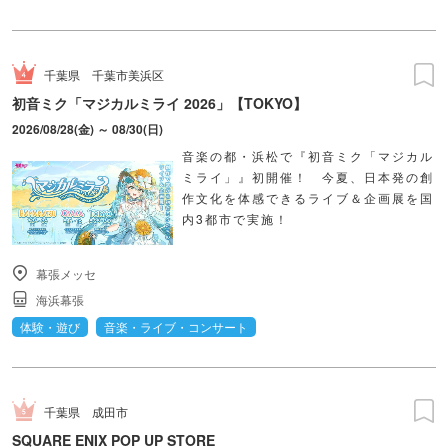
千葉県
千葉市美浜区
初音ミク「マジカルミライ 2026」【TOKYO】
2026/08/28(金) ～ 08/30(日)
音楽の都・浜松で『初音ミク「マジカル
ミライ」』初開催！ 今夏、日本発の創
作文化を体感できるライブ＆企画展を国
内3都市で実施！
幕張メッセ
海浜幕張
体験・遊び
音楽・ライブ・コンサート
千葉県
成田市
SQUARE ENIX POP UP STORE