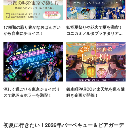
17種類の彩り豊かなおばんざい
妖怪夏祭りや花火で夏を満喫！
から自由にチョイス！
コニカミノルタプラネタリア
TOKYO
涼しく過ごせる東京ジョイポリ
錦糸町PARCOと楽天地を巡る謎
スで絶叫＆ホラーを満喫！
解き企画が開催！
初夏に行きたい！2026年バーベキュー＆ビアガーデ