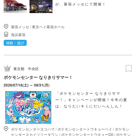
が、幕張メッセにて開催！
幕張メッセ
/
東京ベイ幕張ホール
海浜幕張
体験・遊び
東京都
中央区
ポケモンセンター なりきりサマー！
2026/07/18(土) ～ 08/31(月)
「ポケモンセンター なりきりサマ
ー！」キャンペーンが開催！今年の夏
は、なりたいキミにだいへんしん！
ポケモンセンターヨコハマ
/
ポケモンセンタートウキョーベイ
/
ポケモン
センタースカイツリータウン
/
ポケモンセンタートウキョーDX
/
ポケモン