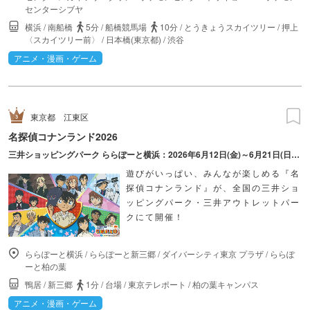
センターシブヤ
横浜
/
南船橋
5分
/
船橋競馬場
10分
/
とうきょうスカイツリー
/
押上
〈スカイツリー前〉
/
日本橋(東京都)
/
渋谷
アニメ・漫画・ゲーム
東京都
江東区
名探偵コナンランド2026
三井ショッピングパーク ららぽーと横浜：2026年6月12日(金)～6月21日(日) 三井ショッピングパーク ららぽーと柏の葉：2026年7月10日(金)～7月20日(月・祝) 三井ショッピングパーク ららぽーと新三郷：2026年8月21日(金)～8月30日(日) ダイバーシティ東京 プラザ：2026年12月25日(金)～2027年1月11日(月・祝)
遊びがいっぱい、みんなが楽しめる『名
探偵コナンランド』が、全国の三井ショ
ッピングパーク・三井アウトレットパー
クにて開催！
ららぽーと横浜
/
ららぽーと新三郷
/
ダイバーシティ東京 プラザ
/
ららぽ
ーと柏の葉
鴨居
/
新三郷
1分
/
台場
/
東京テレポート
/
柏の葉キャンパス
アニメ・漫画・ゲーム