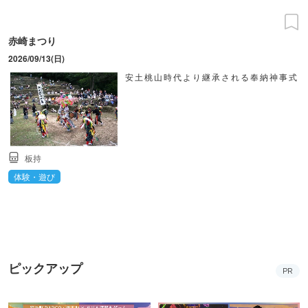
赤崎まつり
2026/09/13(日)
安土桃山時代より継承される奉納神事式
板持
体験・遊び
ピックアップ
PR