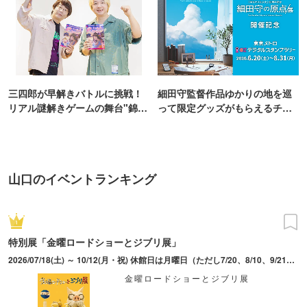
三四郎が早解きバトルに挑戦！
細田守監督作品ゆかりの地を巡
リアル謎解きゲームの舞台"錦糸
って限定グッズがもらえるチャ
町PARCO・楽天地"を巡る！
ンス！
山口のイベントランキング
特別展「金曜ロードショーとジブリ展」
2026/07/18(土) ～ 10/12(月・祝) 休館日は月曜日（ただし7/20、8/10、9/21、10/12は開館） 入場は16:00まで ※会期中の土曜日および8月は18:00まで開館延長（入場は17:00まで）
金曜ロードショーとジブリ展