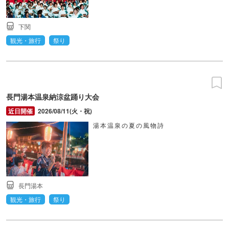
下関
観光・旅行
祭り
長門湯本温泉納涼盆踊り大会
2026/08/11(火・祝)
湯本温泉の夏の風物詩
長門湯本
観光・旅行
祭り