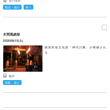
長門湯本
観光・旅行
祭り
木間風鎮祭
2026/08/15(土)
無形民俗文化財「神代の舞」が奉納され
る
飯井
体験・遊び