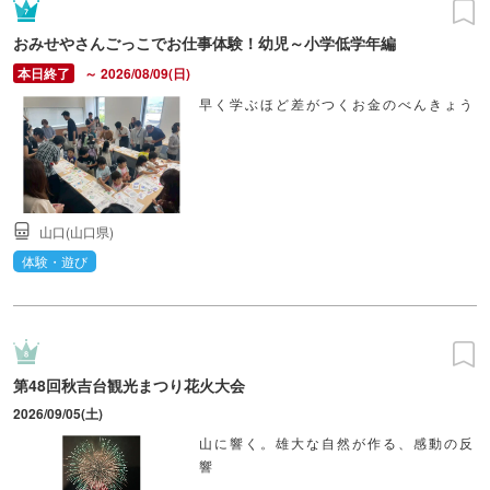
おみせやさんごっこでお仕事体験！幼児～小学低学年編
～ 2026/08/09(日)
早く学ぶほど差がつくお金のべんきょう
山口(山口県)
体験・遊び
第48回秋吉台観光まつり花火大会
2026/09/05(土)
山に響く。雄大な自然が作る、感動の反
響