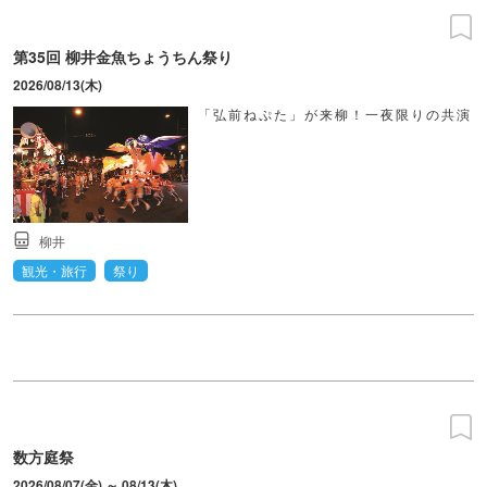
第35回 柳井金魚ちょうちん祭り
2026/08/13(木)
「弘前ねぷた」が来柳！一夜限りの共演
柳井
観光・旅行
祭り
数方庭祭
2026/08/07(金) ～ 08/13(木)