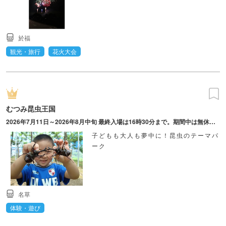
於福
観光・旅行
花火大会
むつみ昆虫王国
2026年7月11日～2026年8月中旬 最終入場は16時30分まで。期間中は無休だが、荒天時は臨時休業とする。昆虫の状況により早期に営業終了する場合あり。
子どもも大人も夢中に！昆虫のテーマパ
ーク
名草
体験・遊び