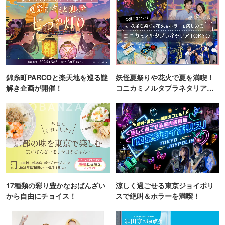
錦糸町PARCOと楽天地を巡る謎
妖怪夏祭りや花火で夏を満喫！
解き企画が開催！
コニカミノルタプラネタリア
TOKYO
17種類の彩り豊かなおばんざい
涼しく過ごせる東京ジョイポリ
から自由にチョイス！
スで絶叫＆ホラーを満喫！