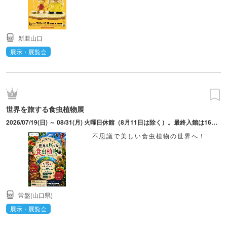
新亜山口
展示・展覧会
世界を旅する食虫植物展
2026/07/19(日) ～ 08/31(月) 火曜日休館（8月11日は除く）。最終入館は16時。8月の金・土・日及び10日（月）～13日（木）は18時～21時30分（最終入館21時）の夜間開館も開催！食虫植物をライトアップ。なお、16時30分～18時は潅水作業のため入館不可。
不思議で美しい食虫植物の世界へ！
常盤(山口県)
展示・展覧会