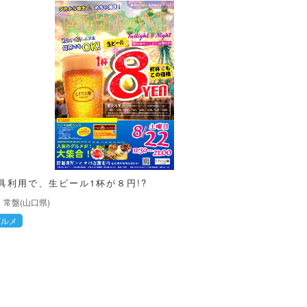
具利用で、生ビール1杯が８円!?
常盤(山口県)
グルメ