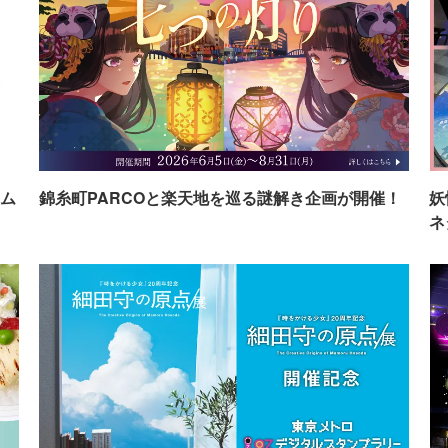
ム
錦糸町PARCOと楽天地を巡る謎解き企画が開催！
妖
ネ