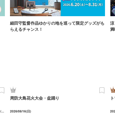
イ
細田守監督作品ゆかりの地を巡って限定グッズがも
涼
らえるチャンス！
満
周防大島花火大会・盆踊り
ト
2026/07/18(土) ～ 10/12(月・祝) 休館日は月曜日（ただし7/20、8/10、9/21、10/12は開館） 入場は16:00まで ※会期中の土曜日および8月は18:00まで開館延長（入場は17:00まで）
2026/08/16(日)
20