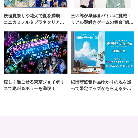
妖怪夏祭りや花火で夏を満喫！
三四郎が早解きバトルに挑戦！
コニカミノルタプラネタリア
リアル謎解きゲームの舞台"錦糸
TOKYO
町PARCO・楽天地"を巡る！
涼しく過ごせる東京ジョイポリ
細田守監督作品ゆかりの地を巡
スで絶叫＆ホラーを満喫！
って限定グッズがもらえるチャ
ンス！