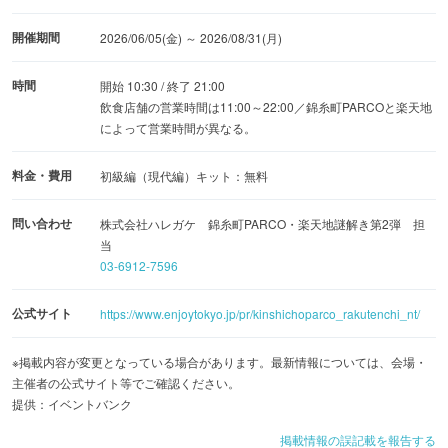
開催期間
2026/06/05(金) ～ 2026/08/31(月)
時間
開始 10:30 / 終了 21:00
飲食店舗の営業時間は11:00～22:00／錦糸町PARCOと楽天地
によって営業時間が異なる。
料金・費用
初級編（現代編）キット：無料
問い合わせ
株式会社ハレガケ 錦糸町PARCO・楽天地謎解き第2弾 担
当
03-6912-7596
公式サイト
https://www.enjoytokyo.jp/pr/kinshichoparco_rakutenchi_nt/
※掲載内容が変更となっている場合があります。最新情報については、会場・
主催者の公式サイト等でご確認ください。
提供：イベントバンク
掲載情報の誤記載を報告する