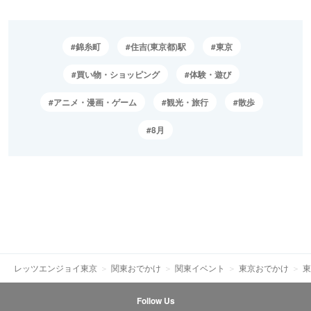
錦糸町
住吉(東京都)駅
東京
買い物・ショッピング
体験・遊び
アニメ・漫画・ゲーム
観光・旅行
散歩
8月
レッツエンジョイ東京
関東おでかけ
関東イベント
東京おでかけ
東
Follow Us