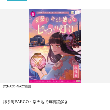
(C)NAZO×NAZO劇団
錦糸町PARCO・楽天地で無料謎解き