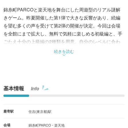
錦糸町PARCOと楽天地を舞台にした周遊型のリアル謎解
きゲーム。昨夏開催した第1弾で大きな反響があり、続編
を望む多くの声を受けて第2弾の開催が決定。今回は会場
を全館にまで拡大し、無料で気軽に楽しめる初級編と、手
ごたえ十分の上級編の2種類を用意。自分のレベルに合わ
せてどちらか一方でも、両方プレイして物語の奥行きを味
続きを読む
わうことも可能。夏祭り風の装飾やフォトスポット、期間
限定メニューも登場。
基本情報
Info
最寄駅
住吉(東京都)駅
会場
錦糸町PARCO・楽天地