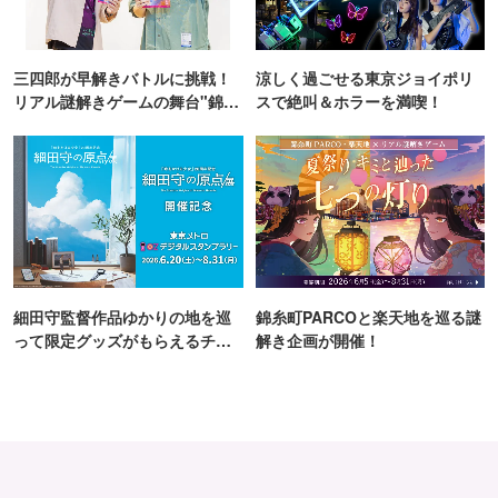
〈「世界にひとつだけのレトログラスを作ろう！」ワーク
ショップ〉
三四郎が早解きバトルに挑戦！
涼しく過ごせる東京ジョイポリ
懐かしいのに新しい。昭和のカワイイを詰め込んだ、幅広
リアル謎解きゲームの舞台"錦糸
スで絶叫＆ホラーを満喫！
い世代に人気のガラス食器シリーズ
町PARCO・楽天地"を巡る！
「アデリアレトロ」の柄をグラスに貼って、オリジナルの
グラスをつくるワークショップです。
開催日：6月19日(金)、20日(土)
※内容の詳細は公式サイトをご確認ください。
細田守監督作品ゆかりの地を巡
錦糸町PARCOと楽天地を巡る謎
って限定グッズがもらえるチャ
解き企画が開催！
ンス！