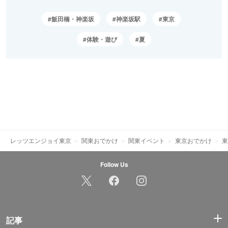
飯田橋・神楽坂
神楽坂駅
東京
体験・遊び
夏
レッツエンジョイ東京
関東おでかけ
関東イベント
東京おでかけ
東
Follow Us
記事