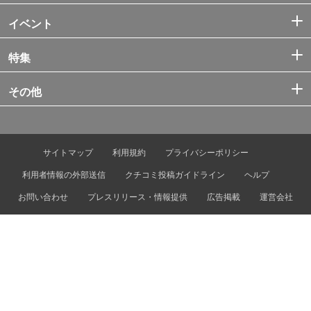
イベント
特集
その他
サイトマップ
利用規約
プライバシーポリシー
利用者情報の外部送信
クチコミ投稿ガイドライン
ヘルプ
お問い合わせ
プレスリリース・情報提供
広告掲載
運営会社
© Tokyo Metro Co., Ltd. & Let’s ENJOY TOKYO, Inc.