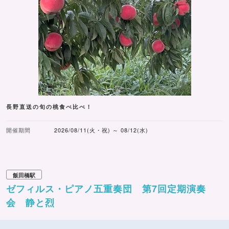
長野直送の旬の桃食べ比べ！
開催期間
2026/08/11(火・祝) ～ 08/12(水)
飯田橋駅
ゼフィルス・ピアノ五重奏団 第7回定期演奏
会 静と烈