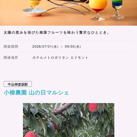
太陽の恵みを浴びた南国フルーツを味わう贅沢なひととき。
開催期間
2026/07/01(水) ～ 09/30(水)
開催場所
ホテルメトロポリタン エドモント
牛込神楽坂駅
小柳農園 山の日マルシェ