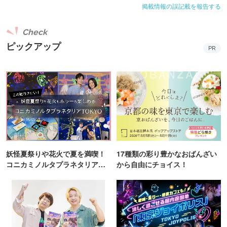
掲載情報の誤記載を報告する
ふと足を踏み入れた瞬間から、どこか遠くへ旅に来たよう
Check
な気分を味わえる、そんな“青森への入口”となるイベント
ピックアップ
PR
となっています。青森の魅力を体感しに、会場へ足を運ん
でみてはいかがでしょうか。
〈津軽びいどろ“HANABI”ガラスに彩る、フラワーワークシ
ョップ〉
津軽びいどろの美しい器“HANABI”を使い、ねぶた祭りの熱
気と夜空の花火をお花で表現する、この期間だけの特別な
妖怪夏祭りや花火で夏を満喫！
17種類の彩り豊かなおばんざい
ワークショップです。4,400円・7,700円のコースで、使用
コニカミノルタプラネタリア
から自由にチョイス！
する器と制作するアレンジメントが異なります。ワークシ
TOKYO
ョップで使用する津軽びいどろの花瓶・器とお花はプレゼ
ントします。
開催日：6月13日(土)、14日(日)、21日(日)