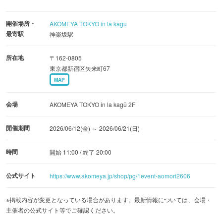
を止めたくなる演出が随所に登場。視覚だけでなく、音や
開催場所・
AKOMEYA TOKYO in la kagu
空気感まで含めて、青森の情景を感じられる空間を目指し
最寄駅
神楽坂駅
ました。
所在地
〒162-0805
今年はイベントスペースが拡大され、昨年好評だった日比
東京都新宿区矢来町67
MAP
谷花壇によるフラワーワークショップに加え、「アデリア
レトロ」のワークショップも新たに開催されます。より多
会場
AKOMEYA TOKYO in la kagū 2F
角的に“ものづくり”の楽しさを体験できます。
開催期間
2026/06/12(金) ～ 2026/06/21(日)
また、モダンでシックな新シリーズ「六の色」の新商品が
先行販売されるほか、夏の暮らしを涼やかに彩る津軽びい
時間
開始 11:00 / 終了 20:00
どろのアイテムが豊富にラインアップされています。青森
公式サイト
https://www.akomeya.jp/shop/pg/1event-aomori2606
の銘酒「陸奥八仙」や県産りんごジュースの試飲販売のほ
か、新たに「マルヌシ」の“八戸サバ缶バー”や「津軽金山
※掲載内容が変更となっている場合があります。最新情報については、会場・
焼」も登場し、青森の食や工芸の魅力を横断的に発信して
主催者の公式サイト等でご確認ください。
います。