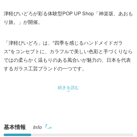
津軽びいどろが彩る体験型POP UP Shop「神楽坂、あおも
り旅。」が開催。
「津軽びいどろ」は、"四季を感じるハンドメイドガラ
ス"をコンセプトに、カラフルで美しい色彩と手づくりなら
ではの柔らかく温もりのある風合いが魅力の、日本を代表
するガラス工芸ブランドの一つです。
昨年初開催し好評を博した本イベントを、今年はさらにス
続きを読む
ケールアップして開催。五感にそっと響く会場演出や体験
コンテンツを拡充し、神楽坂にいながら青森を旅している
かのような没入感をお楽しみいただける空間へと進化しま
した。
基本情報
Info
会場には、青森の夏を思わせる象徴的な装飾や、思わず足