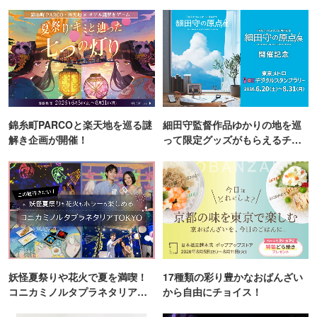
錦糸町PARCOと楽天地を巡る謎
細田守監督作品ゆかりの地を巡
解き企画が開催！
って限定グッズがもらえるチャ
ンス！
妖怪夏祭りや花火で夏を満喫！
17種類の彩り豊かなおばんざい
コニカミノルタプラネタリア
から自由にチョイス！
TOKYO