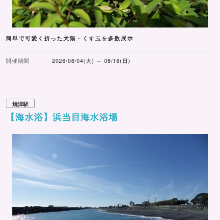
簡単で可愛く折った犬猫・くす玉を多数展示
開催期間
2026/08/04(火) ～ 08/16(日)
焼津駅
【海水浴】浜当目海水浴場