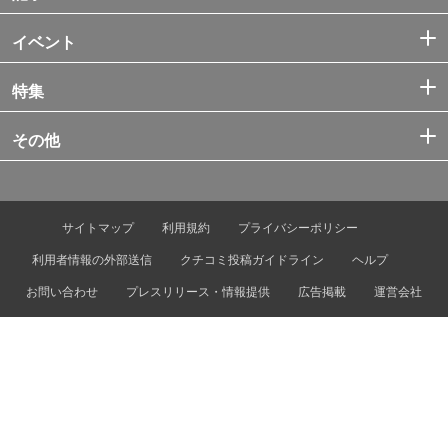
イベント
特集
その他
サイトマップ
利用規約
プライバシーポリシー
利用者情報の外部送信
クチコミ投稿ガイドライン
ヘルプ
お問い合わせ
プレスリリース・情報提供
広告掲載
運営会社
© Tokyo Metro Co., Ltd. & Let’s ENJOY TOKYO, Inc.