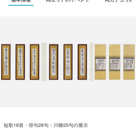
短歌18首・俳句26句・川柳25句の展示