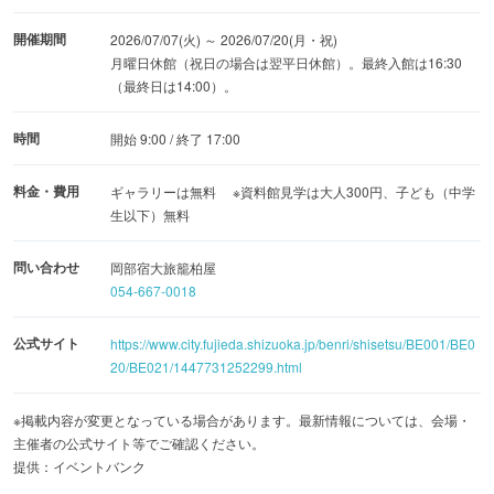
開催期間
2026/07/07(火) ～ 2026/07/20(月・祝)
月曜日休館（祝日の場合は翌平日休館）。最終入館は16:30
（最終日は14:00）。
時間
開始 9:00 / 終了 17:00
料金・費用
ギャラリーは無料 ※資料館見学は大人300円、子ども（中学
生以下）無料
問い合わせ
岡部宿大旅籠柏屋
054-667-0018
公式サイト
https://www.city.fujieda.shizuoka.jp/benri/shisetsu/BE001/BE0
20/BE021/1447731252299.html
※掲載内容が変更となっている場合があります。最新情報については、会場・
主催者の公式サイト等でご確認ください。
提供：イベントバンク