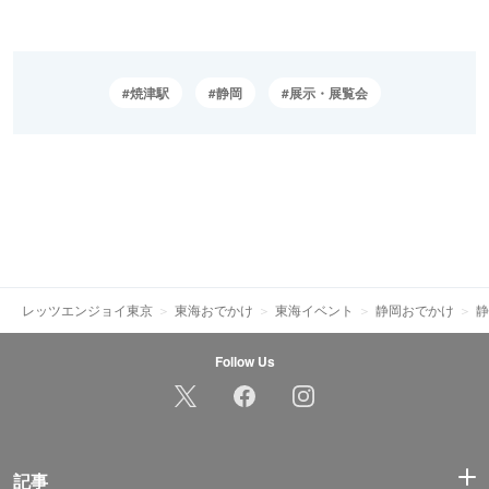
焼津駅
静岡
展示・展覧会
レッツエンジョイ東京
東海おでかけ
東海イベント
静岡おでかけ
静
Follow Us
記事