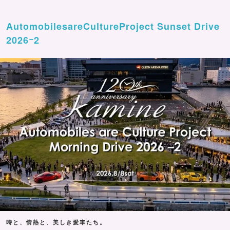
AutomobilesareCultureProject Sunset Drive
2026ｰ2
時と、情熱と、美しき愛車たち。