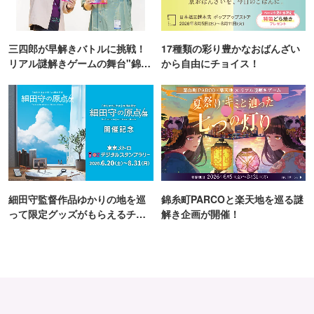
三四郎が早解きバトルに挑戦！
17種類の彩り豊かなおばんざい
リアル謎解きゲームの舞台"錦糸
から自由にチョイス！
町PARCO・楽天地"を巡る！
細田守監督作品ゆかりの地を巡
錦糸町PARCOと楽天地を巡る謎
って限定グッズがもらえるチャ
解き企画が開催！
ンス！