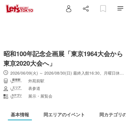
昭和100年記念企画展「東京1964大会から
東京2020大会へ」
2026/06/09(火) ～ 2026/08/30(日) 最終入館16:30。月曜日休館（月曜日が祝日または休日の場合は翌平日休館）。館内での催事により、開館時間の変更や一部の企画展エリアが観覧できなくなる場合あり（来館前に日本オリンピックミュージアムの公式WEBサイトを確認）。
外苑前駅
表参道
展示・展覧会
基本情報
同エリアのイベント
同カテゴリの