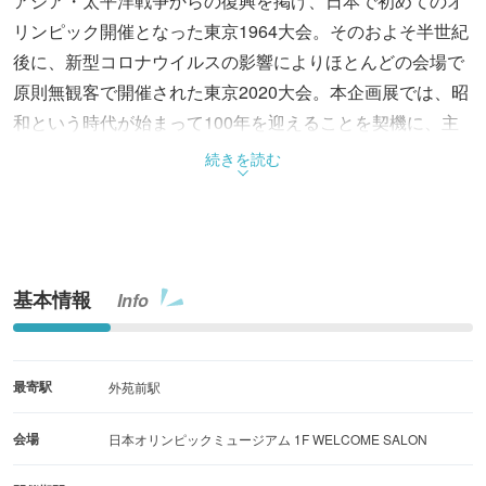
アジア・太平洋戦争からの復興を掲げ、日本で初めてのオ
リンピック開催となった東京1964大会。そのおよそ半世紀
後に、新型コロナウイルスの影響によりほとんどの会場で
原則無観客で開催された東京2020大会。本企画展では、昭
和という時代が始まって100年を迎えることを契機に、主
に東京で開催されたふたつの大会に焦点をあて、昭和と令
続きを読む
和の両時代を象徴する国際スポーツ競技大会が残したレガ
シーについて考える。
基本情報
Info
最寄駅
外苑前駅
会場
日本オリンピックミュージアム 1F WELCOME SALON