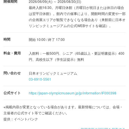
開催期間
2026/06/09(火) ～ 2026/08/30(日)
最終入館16:30。月曜日休館（月曜日が祝日または休日の場合
は翌平日休館）。館内での催事により、開館時間の変更や一部
の企画展エリアが観覧できなくなる場合あり（来館前に日本オ
リンピックミュージアムの公式WEBサイトを確認）。
時間
開始 10:00 / 終了 17:00
料金・費用
入館料：一般500円、シニア（65歳以上・要証明書提示）400
円、高校生以下（学生証提示）無料
問い合わせ
日本オリンピックミュージアム
03-6910-5561
公式サイト
https://japan-olympicmuseum.jp/jp/information/IF000398
※掲載内容が変更となっている場合があります。最新情報については、会場・
主催者の公式サイト等でご確認ください。
提供：イベントバンク