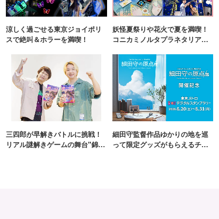
涼しく過ごせる東京ジョイポリ
妖怪夏祭りや花火で夏を満喫！
スで絶叫＆ホラーを満喫！
コニカミノルタプラネタリア
TOKYO
三四郎が早解きバトルに挑戦！
細田守監督作品ゆかりの地を巡
リアル謎解きゲームの舞台"錦糸
って限定グッズがもらえるチャ
町PARCO・楽天地"を巡る！
ンス！