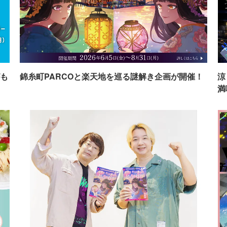
も
錦糸町PARCOと楽天地を巡る謎解き企画が開催！
涼
満