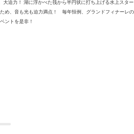
会。大迫力！ 湖に浮かべた筏から半円状に打ち上げる水上スタ
ため、音も光も迫力満点！ 毎年恒例、グランドフィナーレの
ベントを是非！