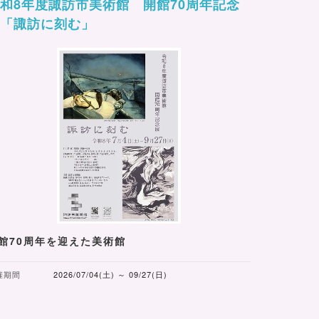
和8年度諏訪市美術館 開館70周年記念
展「諏訪に刻む」
館70周年を迎えた美術館
催期間
2026/07/04(土) ～ 09/27(日)