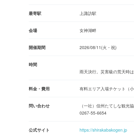
最寄駅
上諏訪駅
会場
女神湖畔
開催期間
2026/08/11(火・祝)
時間
雨天決行。災害級の荒天時は
料金・費用
有料エリア入場チケット（小学
問い合わせ
（一社）信州たてしな観光協
0267-55-6654
公式サイト
https://shirakabakogen.jp