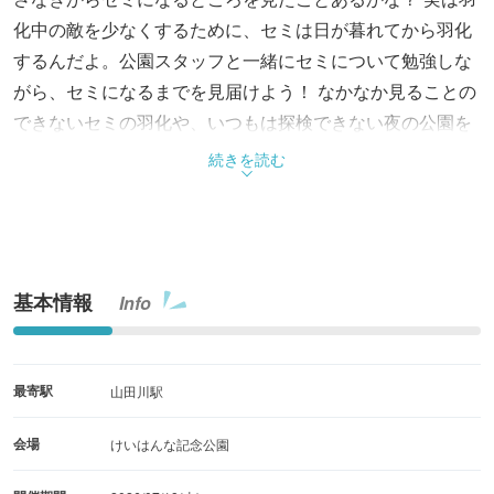
化中の敵を少なくするために、セミは日が暮れてから羽化
するんだよ。公園スタッフと一緒にセミについて勉強しな
がら、セミになるまでを見届けよう！ なかなか見ることの
できないセミの羽化や、いつもは探検できない夜の公園を
楽しめるチャンス！ 事前申込制。
続きを読む
基本情報
Info
最寄駅
山田川駅
会場
けいはんな記念公園