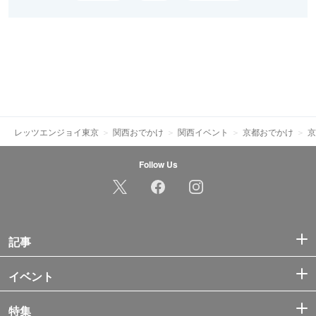
レッツエンジョイ東京
関西おでかけ
関西イベント
京都おでかけ
京
Follow Us
記事
イベント
特集