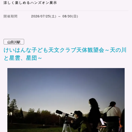
涼しく楽しめるハンズオン展示
開催期間
2026/07/25(土) ～ 08/30(日)
山田川駅
けいはんな子ども天文クラブ天体観望会～天の川
と星雲、星団～