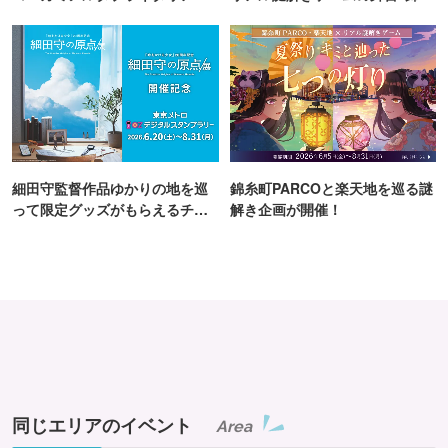
TOKYO
町PARCO・楽天地"を巡る！
細田守監督作品ゆかりの地を巡
錦糸町PARCOと楽天地を巡る謎
って限定グッズがもらえるチャ
解き企画が開催！
ンス！
同じエリアのイベント
Area