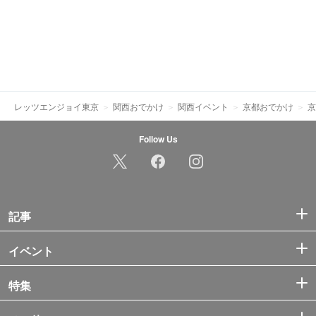
レッツエンジョイ東京
関西おでかけ
関西イベント
京都おでかけ
京
Follow Us
記事
イベント
特集