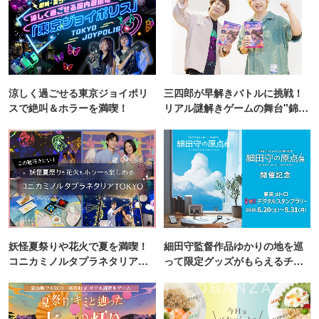
涼しく過ごせる東京ジョイポリ
三四郎が早解きバトルに挑戦！
スで絶叫＆ホラーを満喫！
リアル謎解きゲームの舞台"錦糸
町PARCO・楽天地"を巡る！
妖怪夏祭りや花火で夏を満喫！
細田守監督作品ゆかりの地を巡
コニカミノルタプラネタリア
って限定グッズがもらえるチャ
TOKYO
ンス！