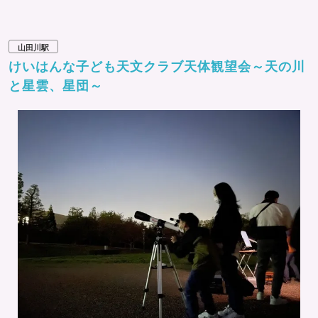
山田川駅
けいはんな子ども天文クラブ天体観望会～天の川
と星雲、星団～