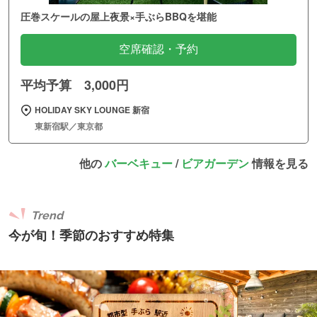
圧巻スケールの屋上夜景×手ぶらBBQを堪能
空席確認・予約
平均予算 3,000円
HOLIDAY SKY LOUNGE 新宿
東新宿駅／東京都
他の
バーベキュー
/
ビアガーデン
情報を見る
Trend
今が旬！季節のおすすめ特集