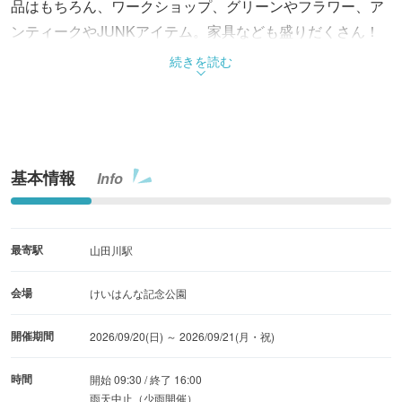
品はもちろん、ワークショップ、グリーンやフラワー、ア
ンティークやJUNKアイテム。家具なども盛りだくさん！
広い芝生の広場では休息用のテントもOK。遊具や小川でも
続きを読む
遊べる公園で、ピクニック気分で一日を楽しもう！
基本情報
Info
最寄駅
山田川駅
会場
けいはんな記念公園
開催期間
2026/09/20(日) ～ 2026/09/21(月・祝)
時間
開始 09:30 / 終了 16:00
雨天中止（少雨開催）