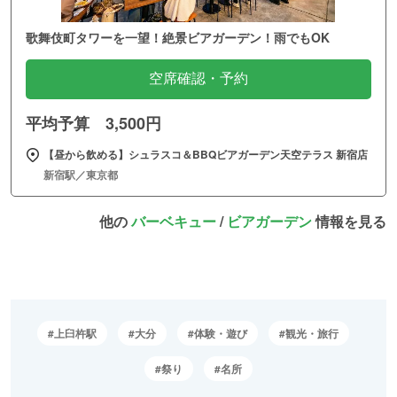
歌舞伎町タワーを一望！絶景ビアガーデン！雨でもOK
空席確認・予約
平均予算 3,500円
【昼から飲める】シュラスコ＆BBQビアガーデン天空テラス 新宿店
新宿駅／東京都
他の
バーベキュー
/
ビアガーデン
情報を見る
上臼杵駅
大分
体験・遊び
観光・旅行
祭り
名所