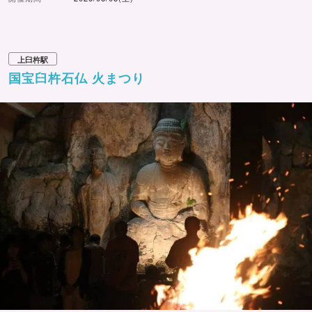
上臼杵駅
国宝臼杵石仏 火まつり