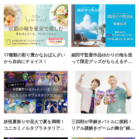
17種類の彩り豊かなおばんざい
細田守監督作品ゆかりの地を巡
から自由にチョイス！
って限定グッズがもらえるチャ
ンス！
妖怪夏祭りや花火で夏を満喫！
三四郎が早解きバトルに挑戦！
コニカミノルタプラネタリア
リアル謎解きゲームの舞台"錦糸
TOKYO
町PARCO・楽天地"を巡る！