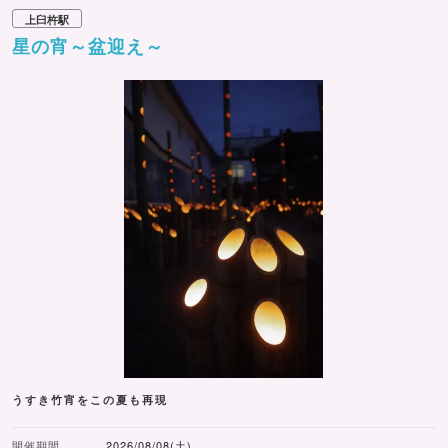
上臼杵駅
星の宵～盆迎え～
うすき竹宵をこの夏も再現
開催期間
2026/08/08(土)