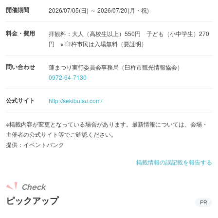
開催期間
2026/07/05(日) ～ 2026/07/20(月・祝)
料金・費用
拝観料：大人（高校生以上）550円 子ども（小中学生）270
円 ※ 臼杵市民は入場無料（要証明）
問い合わせ
蓮まつり実行委員会事務局（臼杵市観光情報協会）
0972-64-7130
公式サイト
http://sekibutsu.com/
※掲載内容が変更となっている場合があります。最新情報については、会場・
主催者の公式サイト等でご確認ください。
提供：イベントバンク
掲載情報の誤記載を報告する
Check
ピックアップ
PR