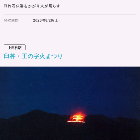
臼杵石仏群をかがり火が照らす
開催期間
2026/08/29(土)
上臼杵駅
臼杵・王の字火まつり