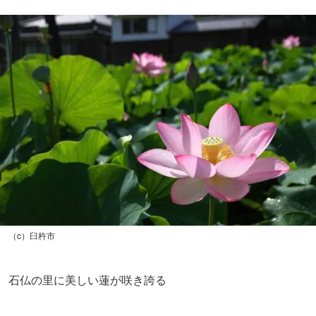
（c）臼杵市
石仏の里に美しい蓮が咲き誇る