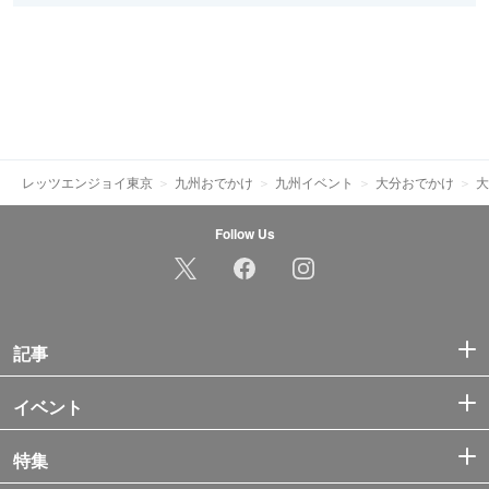
レッツエンジョイ東京
九州おでかけ
九州イベント
大分おでかけ
大
Follow Us
記事
イベント
特集