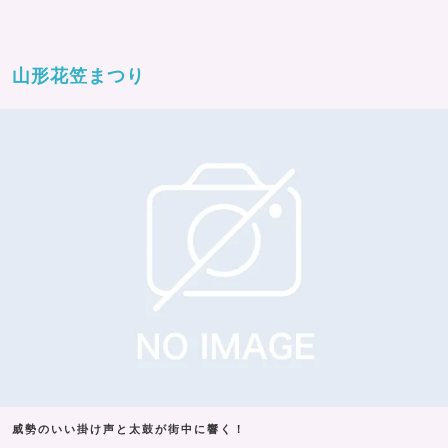
山形花笠まつり
威勢のいい掛け声と太鼓が街中に響く！