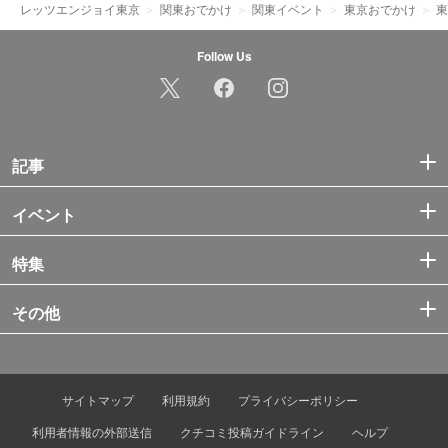
レッツエンジョイ東京
関東おでかけ
関東イベント
東京おでかけ
東
Follow Us
記事
イベント
特集
その他
サイトマップ
利用規約
プライバシーポリシー
利用者情報の外部送信
クチコミ投稿ガイドライン
ヘルプ