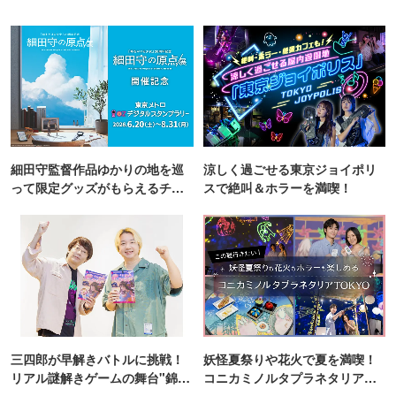
細田守監督作品ゆかりの地を巡
涼しく過ごせる東京ジョイポリ
って限定グッズがもらえるチャ
スで絶叫＆ホラーを満喫！
ンス！
三四郎が早解きバトルに挑戦！
妖怪夏祭りや花火で夏を満喫！
リアル謎解きゲームの舞台"錦糸
コニカミノルタプラネタリア
町PARCO・楽天地"を巡る！
TOKYO