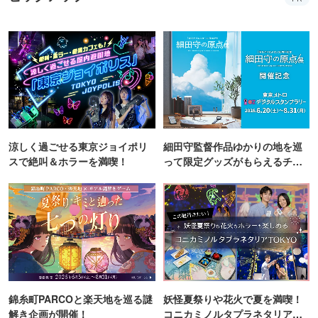
涼しく過ごせる東京ジョイポリ
細田守監督作品ゆかりの地を巡
スで絶叫＆ホラーを満喫！
って限定グッズがもらえるチャ
ンス！
錦糸町PARCOと楽天地を巡る謎
妖怪夏祭りや花火で夏を満喫！
解き企画が開催！
コニカミノルタプラネタリア