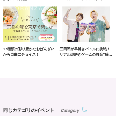
TOKYO
17種類の彩り豊かなおばんざい
三四郎が早解きバトルに挑戦！
から自由にチョイス！
リアル謎解きゲームの舞台"錦糸
町PARCO・楽天地"を巡る！
同じカテゴリのイベント
Category