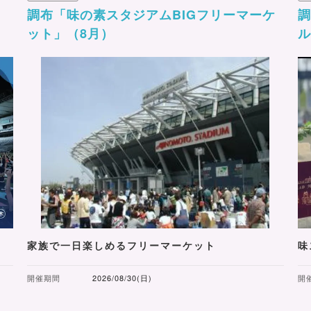
調布「味の素スタジアムBIGフリーマーケ
ット」（8月）
ル
家族で一日楽しめるフリーマーケット
味
開催期間
2026/08/30(日)
開