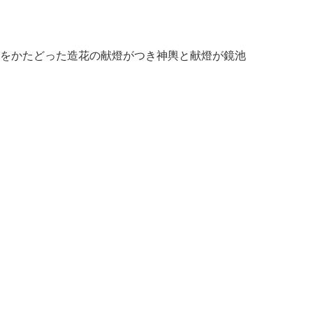
をかたどった造花の献燈がつき神輿と献燈が鏡池