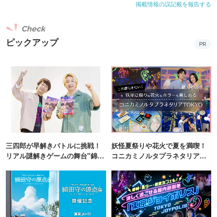
掲載情報の誤記載を報告する
Check
ピックアップ
PR
三四郎が早解きバトルに挑戦！
妖怪夏祭りや花火で夏を満喫！
リアル謎解きゲームの舞台"錦糸
コニカミノルタプラネタリア
町PARCO・楽天地"を巡る！
TOKYO