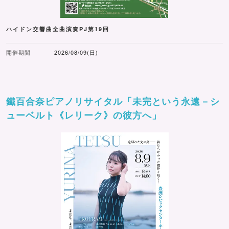
ハイドン交響曲全曲演奏PJ第19回
開催期間
2026/08/09(日)
鐵百合奈ピアノリサイタル「未完という永遠－シ
ューベルト《レリーク》の彼方へ」