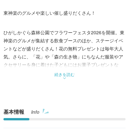
東神楽のグルメや楽しい催し盛りだくさん！
ひがしかぐら森林公園でフラワーフェスタ2026を開催。東
神楽のグルメが集結する飲食ブースのほか、ステージイベ
ントなどが盛りだくさん！花の無料プレゼントは毎年大人
気。さらに、「花」や「森の生き物」にちなんだ服装やア
クセサリーを身に着けた子どもにはお菓子プレゼントな
ど、子ども向けのイベントも行われる。家族や友人を誘っ
続きを読む
て出かけよう。
基本情報
Info