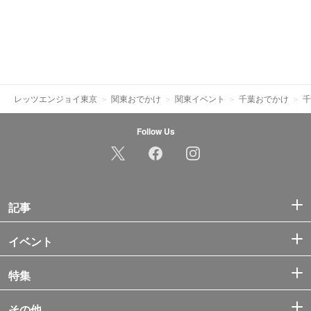
レッツエンジョイ東京
関東おでかけ
関東イベント
千葉おでかけ
千
Follow Us
記事
イベント
特集
その他