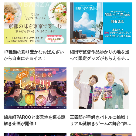
17種類の彩り豊かなおばんざい
細田守監督作品ゆかりの地を巡
から自由にチョイス！
って限定グッズがもらえるチャ
ンス！
錦糸町PARCOと楽天地を巡る謎
三四郎が早解きバトルに挑戦！
解き企画が開催！
リアル謎解きゲームの舞台"錦糸
町PARCO・楽天地"を巡る！