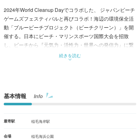
2024年World Cleanup Dayでコラボした、 ジャパンビーチ
ゲームズフェスティバルと再びコラボ！海辺の環境保全活
動「ブルービーチプロジェクト（ビーチクリーン）」を開
催する。日本にビーチ・マリンスポーツ国際大会を招致
し、ビーチから『元気力・活性力・世界への発信力』に繋
げようとするビーチスポーツ（17種類以上）の祭典を、ビ
続きを読む
ーチクリーンというカタチでサポートする。
基本情報
Info
最寄駅
稲毛海岸駅
会場
稲毛海浜公園