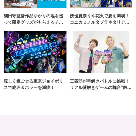
細田守監督作品ゆかりの地を巡
妖怪夏祭りや花火で夏を満喫！
って限定グッズがもらえるチャ
コニカミノルタプラネタリア
ンス！
TOKYO
涼しく過ごせる東京ジョイポリ
三四郎が早解きバトルに挑戦！
スで絶叫＆ホラーを満喫！
リアル謎解きゲームの舞台"錦糸
町PARCO・楽天地"を巡る！