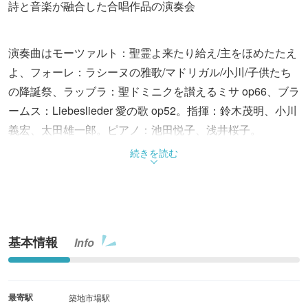
詩と音楽が融合した合唱作品の演奏会
演奏曲はモーツァルト：聖霊よ来たり給え/主をほめたたえ
よ、フォーレ：ラシーヌの雅歌/マドリガル/小川/子供たち
の降誕祭、ラッブラ：聖ドミニクを讃えるミサ op66、ブラ
ームス：Liebeslieder 愛の歌 op52。指揮：鈴木茂明、小川
義宏、太田雄一郎。ピアノ：池田悦子、浅井桜子。
続きを読む
基本情報
Info
最寄駅
築地市場駅