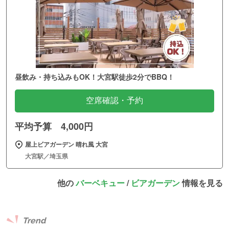
昼飲み・持ち込みもOK！大宮駅徒歩2分でBBQ！
空席確認・予約
平均予算 4,000円
屋上ビアガーデン 晴れ風 大宮
大宮駅／埼玉県
他の
バーベキュー
/
ビアガーデン
情報を見る
Trend