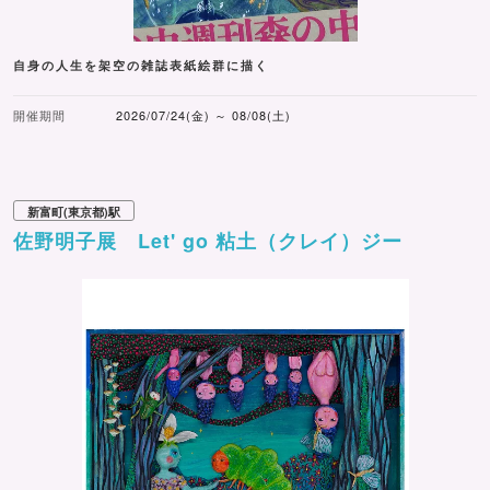
自身の人生を架空の雑誌表紙絵群に描く
開催期間
2026/07/24(金) ～ 08/08(土)
新富町(東京都)駅
佐野明子展 Let' go 粘土（クレイ）ジー