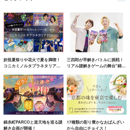
妖怪夏祭りや花火で夏を満喫！
三四郎が早解きバトルに挑戦！
コニカミノルタプラネタリア
リアル謎解きゲームの舞台"錦糸
TOKYO
町PARCO・楽天地"を巡る！
錦糸町PARCOと楽天地を巡る謎
17種類の彩り豊かなおばんざい
解き企画が開催！
から自由にチョイス！