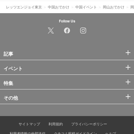
レッツエンジョイ東京
中国おでかけ
中国イベント
岡山おでかけ
岡
Follow Us
記事
イベント
特集
その他
サイトマップ
利用規約
プライバシーポリシー
利用者情報の外部送信
クチコミ投稿ガイドライン
ヘルプ