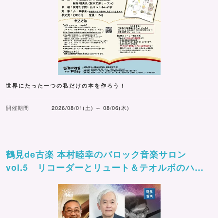
世界にたった一つの私だけの本を作ろう！
開催期間
2026/08/01(土) ～ 08/06(木)
鶴見de古楽 本村睦幸のバロック音楽サロン
vol.5 リコーダーとリュート＆テオルボのハー
モニー