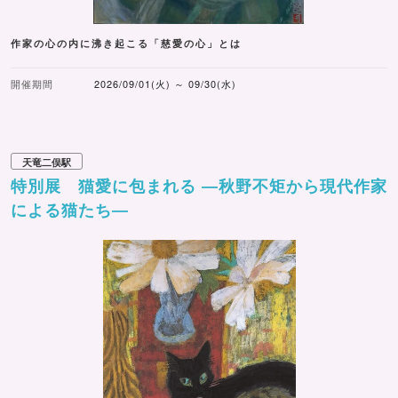
作家の心の内に沸き起こる「慈愛の心」とは
開催期間
2026/09/01(火) ～ 09/30(水)
天竜二俣駅
特別展 猫愛に包まれる ―秋野不矩から現代作家
による猫たち―