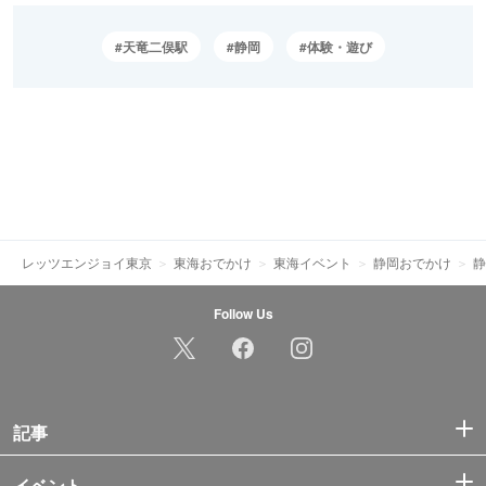
天竜二俣駅
静岡
体験・遊び
レッツエンジョイ東京
東海おでかけ
東海イベント
静岡おでかけ
静
Follow Us
記事
イベント