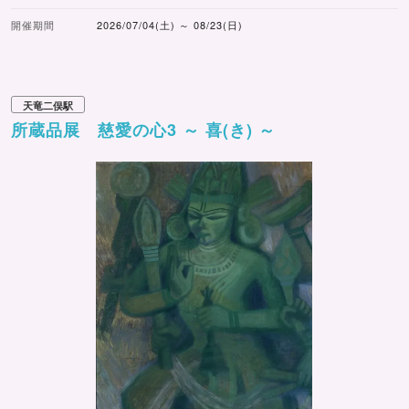
開催期間
2026/07/04(土) ～ 08/23(日)
天竜二俣駅
所蔵品展 慈愛の心3 ～ 喜(き) ～