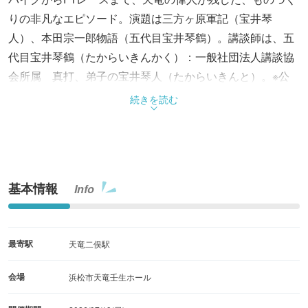
りの非凡なエピソード。演題は三方ヶ原軍記（宝井琴
人）、本田宗一郎物語（五代目宝井琴鶴）。講談師は、五
代目宝井琴鶴（たからいきんかく）：一般社団法人講談協
会所属 真打、弟子の宝井琴人（たからいきんと）。※公
演当日「本田宗一郎深掘りかるた大会」開催、詳細は壬生
続きを読む
ホールHPを参照。小学3年生以上対象。定員30名。参加申
込は天竜壬生HP等より。
基本情報
Info
最寄駅
天竜二俣駅
会場
浜松市天竜壬生ホール