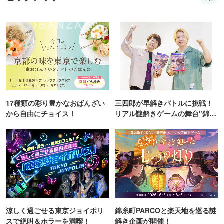
17種類の彩り豊かなおばんざい
三四郎が早解きバトルに挑戦！
から自由にチョイス！
リアル謎解きゲームの舞台"錦糸
町PARCO・楽天地"を巡る！
涼しく過ごせる東京ジョイポリ
錦糸町PARCOと楽天地を巡る謎
スで絶叫＆ホラーを満喫！
解き企画が開催！