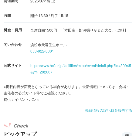
開催期間
2026/07/19(日)
時間
開始 13:30 / 終了 15:15
料金・費用
全席自由1500円 「本田宗一郎深掘りかるた大会」は無料
問い合わせ
浜松市天竜壬生ホール
053-922-3301
公式サイト
https://www.hcf.or.jp/facilities/mibu/event/detail.php?id=30945
&ym=202607
※掲載内容が変更となっている場合があります。最新情報については、会場・
主催者の公式サイト等でご確認ください。
提供：イベントバンク
掲載情報の誤記載を報告する
Check
ピックアップ
PR