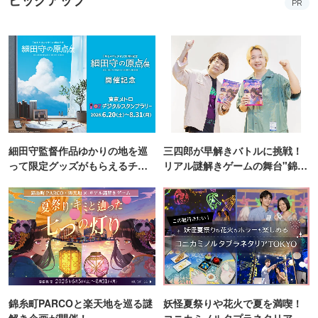
PR
細田守監督作品ゆかりの地を巡
三四郎が早解きバトルに挑戦！
って限定グッズがもらえるチャ
リアル謎解きゲームの舞台"錦糸
ンス！
町PARCO・楽天地"を巡る！
錦糸町PARCOと楽天地を巡る謎
妖怪夏祭りや花火で夏を満喫！
解き企画が開催！
コニカミノルタプラネタリア