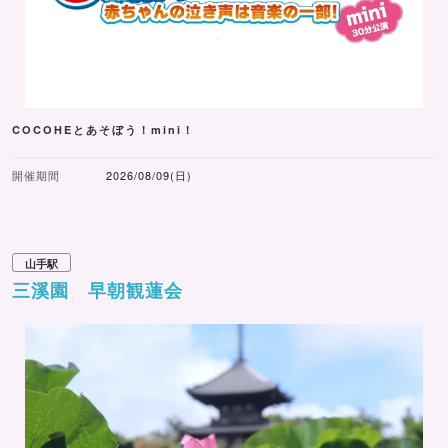
COCOHEとあそぼう！mini！
開催期間
2026/08/09(日)
山手駅
三溪園 早朝観蓮会