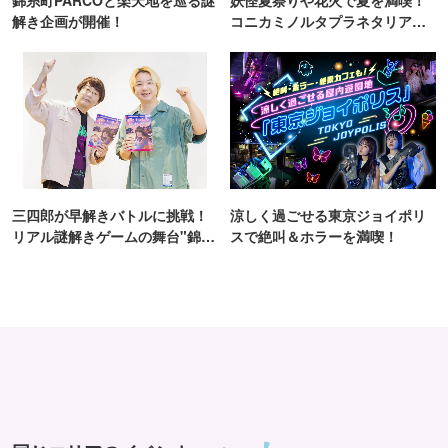
解き企画が開催！
コニカミノルタプラネタリア
TOKYO
三四郎が早解きバトルに挑戦！
涼しく過ごせる東京ジョイポリ
リアル謎解きゲームの舞台"錦糸
スで絶叫＆ホラーを満喫！
町PARCO・楽天地"を巡る！