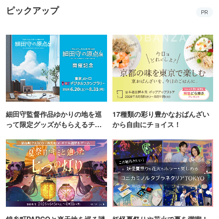
ピックアップ
PR
細田守監督作品ゆかりの地を巡
17種類の彩り豊かなおばんざい
って限定グッズがもらえるチャ
から自由にチョイス！
ンス！
錦糸町PARCOと楽天地を巡る謎
妖怪夏祭りや花火で夏を満喫！