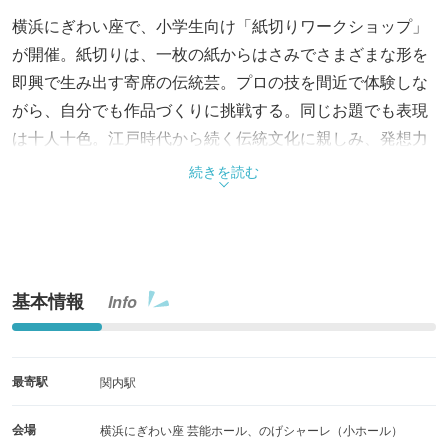
横浜にぎわい座で、小学生向け「紙切りワークショップ」
が開催。紙切りは、一枚の紙からはさみでさまざまな形を
即興で生み出す寄席の伝統芸。プロの技を間近で体験しな
がら、自分でも作品づくりに挑戦する。同じお題でも表現
は十人十色。江戸時代から続く伝統文化に親しみ、発想力
や創造力を育てる。
続きを読む
基本情報
Info
最寄駅
関内駅
会場
横浜にぎわい座 芸能ホール、のげシャーレ（小ホール）