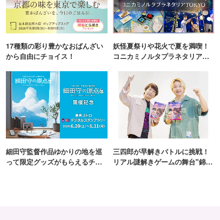
17種類の彩り豊かなおばんざい
妖怪夏祭りや花火で夏を満喫！
から自由にチョイス！
コニカミノルタプラネタリア
TOKYO
細田守監督作品ゆかりの地を巡
三四郎が早解きバトルに挑戦！
って限定グッズがもらえるチャ
リアル謎解きゲームの舞台"錦糸
ンス！
町PARCO・楽天地"を巡る！