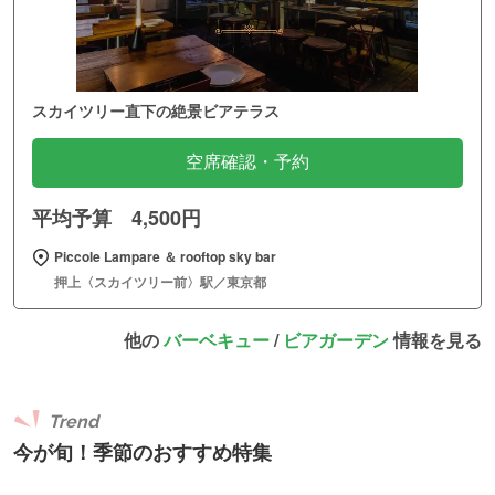
スカイツリー直下の絶景ビアテラス
空席確認・予約
平均予算 4,500円
Piccole Lampare ＆ rooftop sky bar
押上〈スカイツリー前〉駅／東京都
他の
バーベキュー
/
ビアガーデン
情報を見る
Trend
今が旬！季節のおすすめ特集