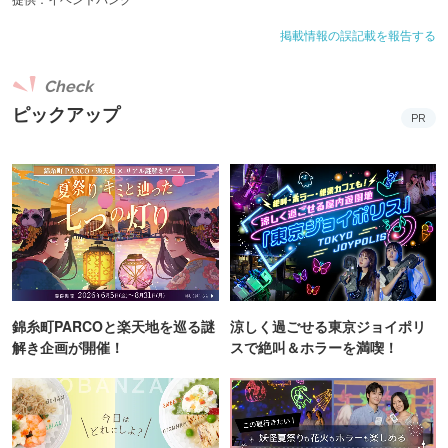
掲載情報の誤記載を報告する
Check
ピックアップ
PR
錦糸町PARCOと楽天地を巡る謎
涼しく過ごせる東京ジョイポリ
解き企画が開催！
スで絶叫＆ホラーを満喫！