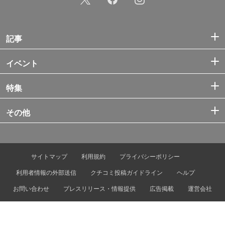
記事
イベント
特集
その他
サイトマップ
利用規約
プライバシーポリシー
利用者情報の外部送信
クチコミ投稿ガイドライン
ヘルプ
お問い合わせ
プレスリリース・情報提供
広告掲載
運営会社
© Tokyo Metro Co., Ltd. & Let’s ENJOY TOKYO, Inc.