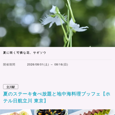
夏に咲く可憐な花、サギソウ
開催期間
2026/08/01(土) ～ 08/16(日)
立川駅
夏のステーキ食べ放題と地中海料理ブッフェ【ホ
テル日航立川 東京】