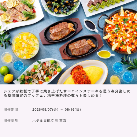
シェフが鉄板で丁寧に焼き上げたサーロインステーキを思う存分楽しめ
る期間限定のブッフェ。地中海料理の数々も楽しめる！
開催期間
2026/08/07(金) ～ 08/16(日)
開催場所
ホテル日航立川 東京