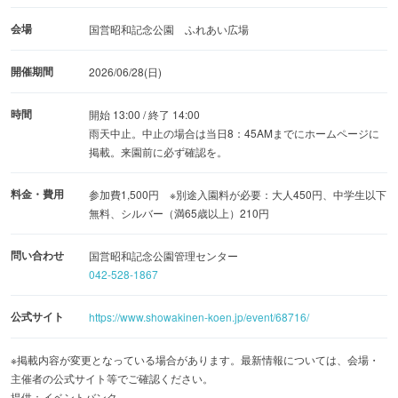
会場
国営昭和記念公園 ふれあい広場
開催期間
2026/06/28(日)
時間
開始 13:00 / 終了 14:00
雨天中止。中止の場合は当日8：45AMまでにホームページに
掲載。来園前に必ず確認を。
料金・費用
参加費1,500円 ※別途入園料が必要：大人450円、中学生以下
無料、シルバー（満65歳以上）210円
問い合わせ
国営昭和記念公園管理センター
042-528-1867
公式サイト
https://www.showakinen-koen.jp/event/68716/
※掲載内容が変更となっている場合があります。最新情報については、会場・
主催者の公式サイト等でご確認ください。
提供：イベントバンク