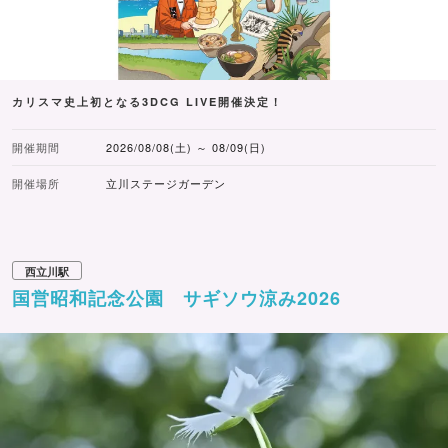
カリスマ史上初となる3DCG LIVE開催決定！
開催期間
2026/08/08(土) ～ 08/09(日)
開催場所
立川ステージガーデン
西立川駅
国営昭和記念公園 サギソウ涼み2026