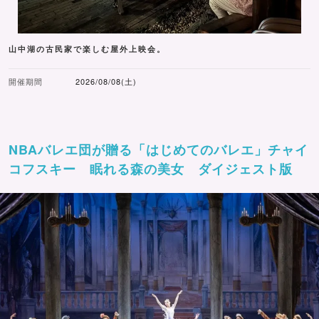
山中湖の古民家で楽しむ屋外上映会。
開催期間
2026/08/08(土)
NBAバレエ団が贈る「はじめてのバレエ」チャイ
コフスキー 眠れる森の美女 ダイジェスト版