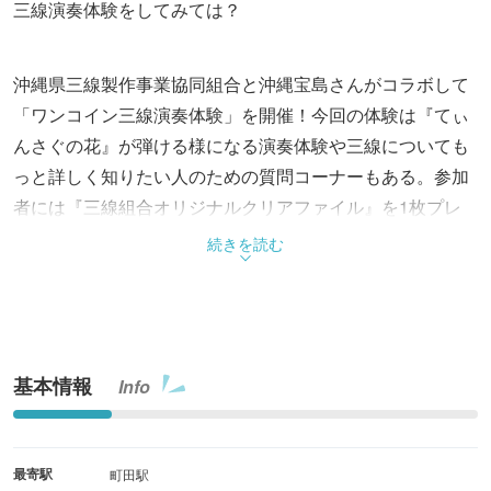
三線演奏体験をしてみては？
沖縄県三線製作事業協同組合と沖縄宝島さんがコラボして
「ワンコイン三線演奏体験」を開催！今回の体験は『てぃ
んさぐの花』が弾ける様になる演奏体験や三線についても
っと詳しく知りたい人のための質問コーナーもある。参加
者には『三線組合オリジナルクリアファイル』を1枚プレ
ゼント! ワンコインでお得な体験内容。講師：井上由紀子
続きを読む
氏。
基本情報
Info
最寄駅
町田駅