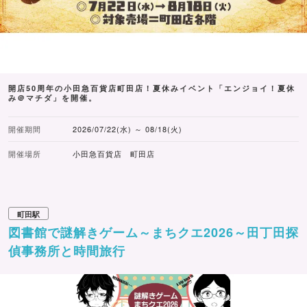
開店50周年の小田急百貨店町田店！夏休みイベント「エンジョイ！夏休
み＠マチダ」を開催。
開催期間
2026/07/22(水) ～ 08/18(火)
開催場所
小田急百貨店 町田店
町田駅
図書館で謎解きゲーム～まちクエ2026～田丁田探
偵事務所と時間旅行