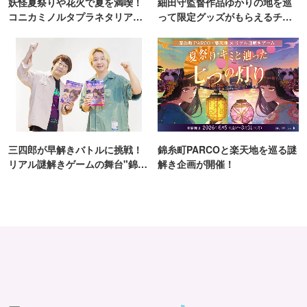
妖怪夏祭りや花火で夏を満喫！
細田守監督作品ゆかりの地を巡
コニカミノルタプラネタリア
って限定グッズがもらえるチャ
TOKYO
ンス！
三四郎が早解きバトルに挑戦！
錦糸町PARCOと楽天地を巡る謎
リアル謎解きゲームの舞台"錦糸
解き企画が開催！
町PARCO・楽天地"を巡る！