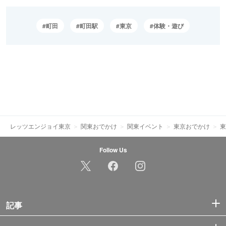
町田
町田駅
東京
体験・遊び
レッツエンジョイ東京
関東おでかけ
関東イベント
東京おでかけ
東
Follow Us
記事