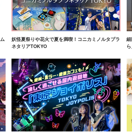
ム
妖怪夏祭りや花火で夏を満喫！コニカミノルタプラ
細
ネタリアTOKYO
ら