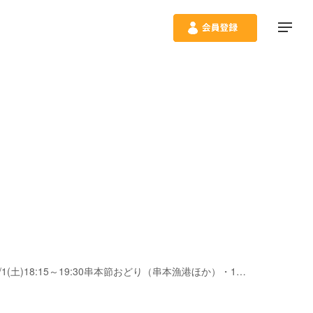
2026/07/26(日) ～ 2026/08/02(日) 開催日時は、7/26(日)10:00～14:30橋杭ビーチサマーフェスタ2026（橋杭海水浴場）、8/1(土)18:15～19:30串本節おどり（串本漁港ほか）・19:45～21:00花火大会（串本漁港）、8/2(日)13:30～ビンゴゲーム大会（町立体育館）・13:00～17:00サマーBANDライブ（文化センター）