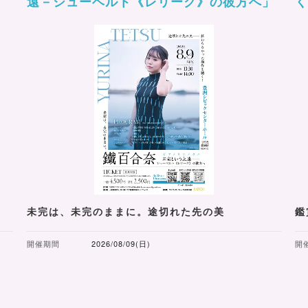
遠－シューベルト《レリーク》の彼方へ」
未完は、未完のままに。途切れた先の美
鑑
開催期間
2026/08/09(日)
開