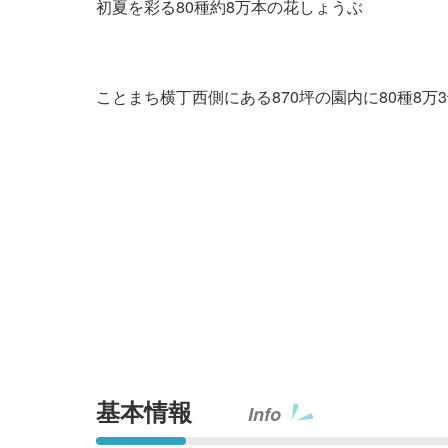
初夏を彩る80種約8万本の花しょうぶ
ことまち横丁西側にある870坪の園内に80種
基本情報
Info