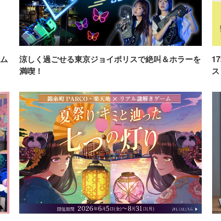
ム
涼しく過ごせる東京ジョイポリスで絶叫＆ホラーを
1
満喫！
ス