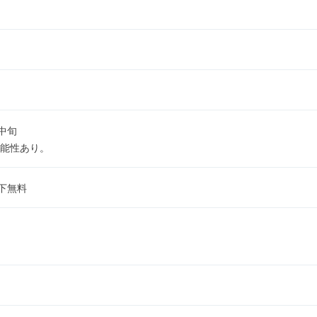
月中旬
能性あり。
下無料