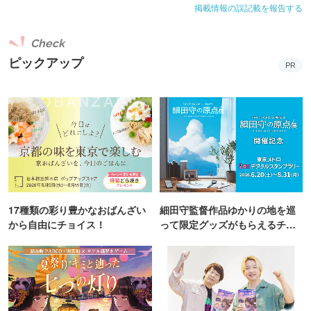
掲載情報の誤記載を報告する
Check
ピックアップ
PR
17種類の彩り豊かなおばんざい
細田守監督作品ゆかりの地を巡
から自由にチョイス！
って限定グッズがもらえるチャ
ンス！