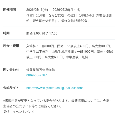
開催期間
2026/05/16(土) ～ 2026/07/20(月・祝)
休館日は月曜日ならびに祝日の翌日（月曜が祝日の場合は開
館、翌火曜が休館日）。最終入館16時30分。
時間
開始 9:00 / 終了 17:00
料金・費用
入場料：一般500円、団体・65歳以上400円、高大生300円、
中学生以下無料 山鳥毛展示期間：一般1000円、団体・65歳
以上800円、高大生600円、中学生以下無料
問い合わせ
備前長船刀剣博物館
0869-66-7767
公式サイト
https://www.city.setouchi.lg.jp/site/token/
※掲載内容が変更となっている場合があります。最新情報については、会場・
主催者の公式サイト等でご確認ください。
提供：イベントバンク