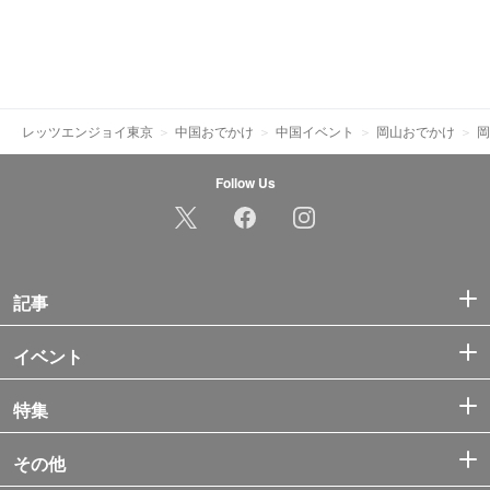
レッツエンジョイ東京
中国おでかけ
中国イベント
岡山おでかけ
岡
Follow Us
記事
イベント
特集
その他