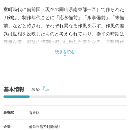
室町時代に備前国（現在の岡山県南東部一帯）で作られた
刀剣は、制作年代ごとに「応永備前」「永享備前」「末備
前」などと称され、それぞれ異なる作風を示す。作風の差
異は世相を反映したものと考えられており、泰平の時期は
優雅な姿、戦乱の時期は戦いに適した姿となる。室町時代
の長船地域で作られた刀剣を中心に、時代とともに移り変
続きを読む
わる備前刀の姿とその魅力を紹介する展示となっている。
基本情報
Info
最寄駅
香登駅
会場
備前長船刀剣博物館