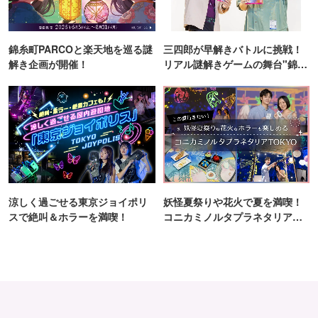
錦糸町PARCOと楽天地を巡る謎
三四郎が早解きバトルに挑戦！
解き企画が開催！
リアル謎解きゲームの舞台"錦糸
町PARCO・楽天地"を巡る！
涼しく過ごせる東京ジョイポリ
妖怪夏祭りや花火で夏を満喫！
スで絶叫＆ホラーを満喫！
コニカミノルタプラネタリア
TOKYO