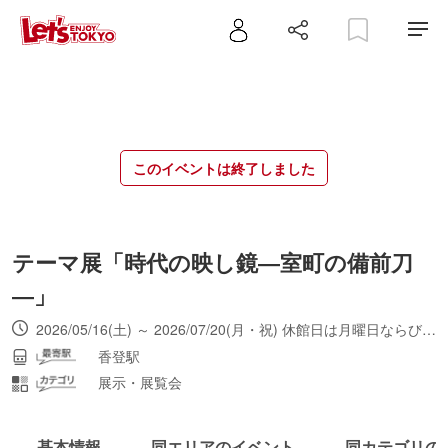
このイベントは終了しました
テーマ展「時代の映し鏡―室町の備前刀
―」
2026/05/16(土) ～ 2026/07/20(月・祝) 休館日は月曜日ならびに祝日の翌日（月曜が祝日の場合は開館、翌火曜が休館日）。最終入館16時30分。
香登駅
展示・展覧会
基本情報
同エリアのイベント
同カテゴリの