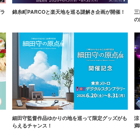
ラ
錦糸町PARCOと楽天地を巡る謎解き企画が開催！
三
の
イ
細田守監督作品ゆかりの地を巡って限定グッズがも
涼
らえるチャンス！
満