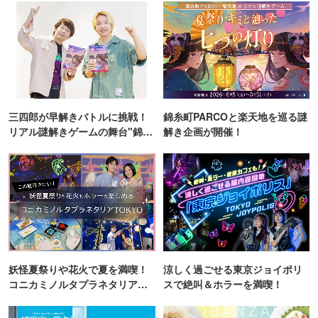
三四郎が早解きバトルに挑戦！
錦糸町PARCOと楽天地を巡る謎
リアル謎解きゲームの舞台"錦糸
解き企画が開催！
町PARCO・楽天地"を巡る！
妖怪夏祭りや花火で夏を満喫！
涼しく過ごせる東京ジョイポリ
コニカミノルタプラネタリア
スで絶叫＆ホラーを満喫！
TOKYO