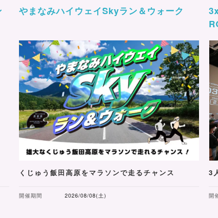
ン
やまなみハイウェイSkyラン＆ウォーク
3
R
くじゅう飯田高原をマラソンで走るチャンス
3
開催期間
2026/08/08(土)
開