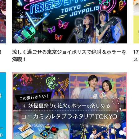
！
涼しく過ごせる東京ジョイポリスで絶叫＆ホラーを
1
満喫！
ス