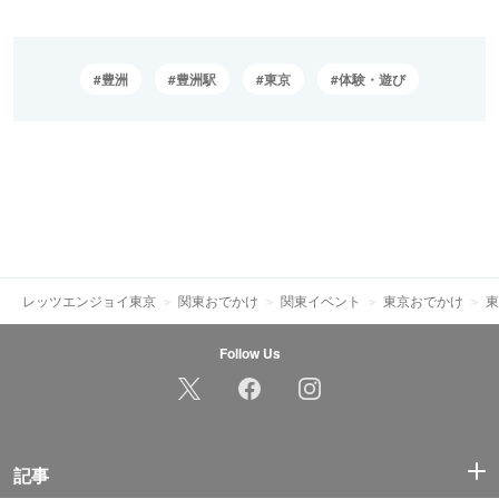
豊洲
豊洲駅
東京
体験・遊び
レッツエンジョイ東京
関東おでかけ
関東イベント
東京おでかけ
東
Follow Us
記事