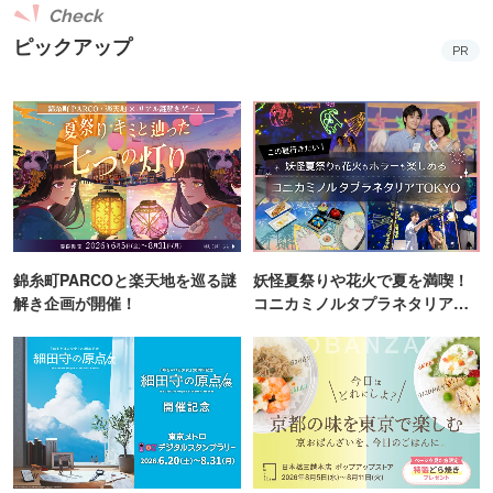
Check
ピックアップ
PR
錦糸町PARCOと楽天地を巡る謎
妖怪夏祭りや花火で夏を満喫！
解き企画が開催！
コニカミノルタプラネタリア
TOKYO