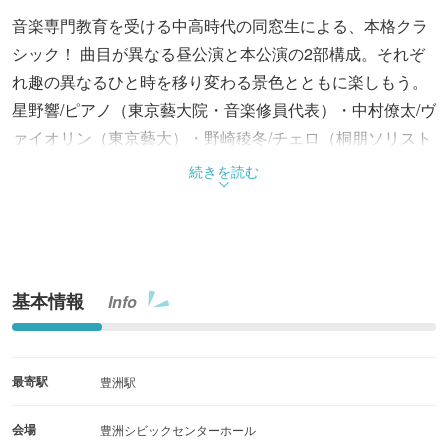
音楽専門教育を受ける中高時代の同窓生による、本格クラ
シック！ 曲目が異なる昼公演と本公演の2部構成。それぞ
れ趣の異なるひと時を移り変わる景色とともに楽しもう。
星野響/ピアノ（東京藝大院・音楽修員代表）・中村僚太/ヴ
ァイオリン（東京藝大）・野崎稜冬/チェロ（桐朋ソリスト
ディプロマ）・行正敦紀/ファゴット東京藝大卒・小野颯介/
続きを読む
テノール（東京藝大院）・滝川桃可/チェロ（東京藝大）
基本情報
Info
最寄駅
豊洲駅
会場
豊洲シビックセンターホール