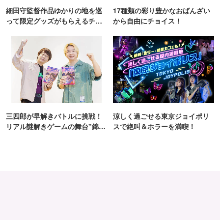
細田守監督作品ゆかりの地を巡
17種類の彩り豊かなおばんざい
って限定グッズがもらえるチャ
から自由にチョイス！
ンス！
三四郎が早解きバトルに挑戦！
涼しく過ごせる東京ジョイポリ
リアル謎解きゲームの舞台"錦糸
スで絶叫＆ホラーを満喫！
町PARCO・楽天地"を巡る！