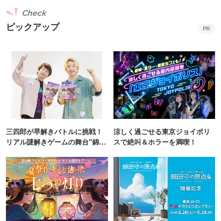
Check
ピックアップ
PR
三四郎が早解きバトルに挑戦！
涼しく過ごせる東京ジョイポリ
リアル謎解きゲームの舞台"錦糸
スで絶叫＆ホラーを満喫！
町PARCO・楽天地"を巡る！