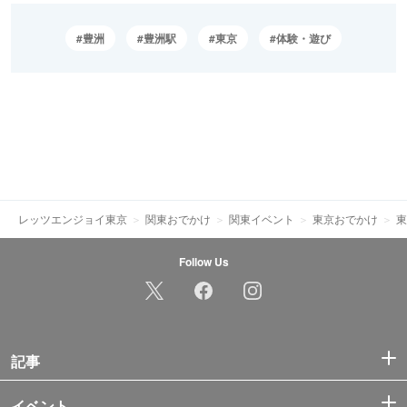
豊洲
豊洲駅
東京
体験・遊び
レッツエンジョイ東京
関東おでかけ
関東イベント
東京おでかけ
東
Follow Us
記事
イベント