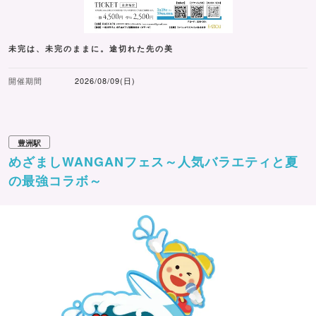
未完は、未完のままに。途切れた先の美
開催期間
2026/08/09(日)
豊洲駅
めざましWANGANフェス～人気バラエティと夏
の最強コラボ～