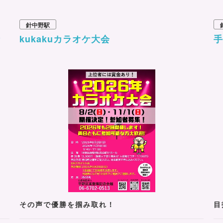
針中野駅
倉
kukakuカラオケ大会
その声で優勝を掴み取れ！
目