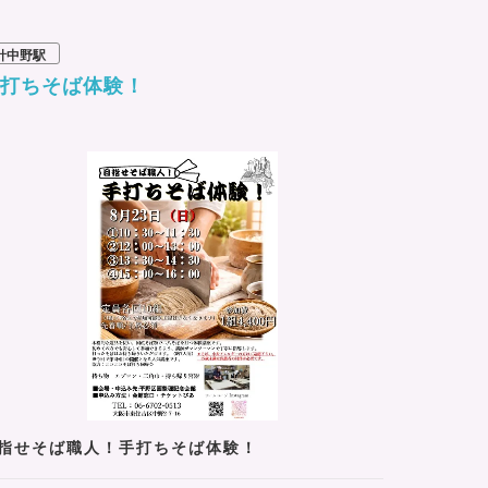
針中野駅
手打ちそば体験！
指せそば職人！手打ちそば体験！