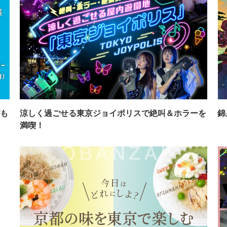
も
涼しく過ごせる東京ジョイポリスで絶叫＆ホラーを
錦
満喫！