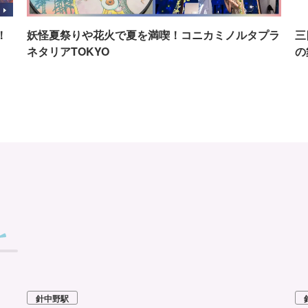
！
妖怪夏祭りや花火で夏を満喫！コニカミノルタプラ
三
ネタリアTOKYO
の
針中野駅