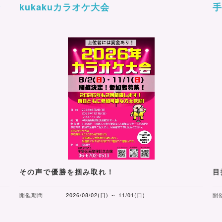
倉
kukakuカラオケ大会
その声で優勝を掴み取れ！
目
開催期間
2026/08/02(日) ～ 11/01(日)
開