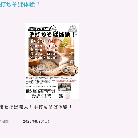
手打ちそば体験！
指せそば職人！手打ちそば体験！
催期間
2026/08/23(日)