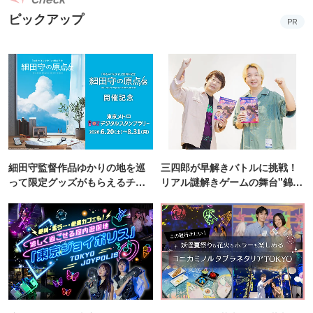
ピックアップ
PR
細田守監督作品ゆかりの地を巡
三四郎が早解きバトルに挑戦！
って限定グッズがもらえるチャ
リアル謎解きゲームの舞台"錦糸
ンス！
町PARCO・楽天地"を巡る！