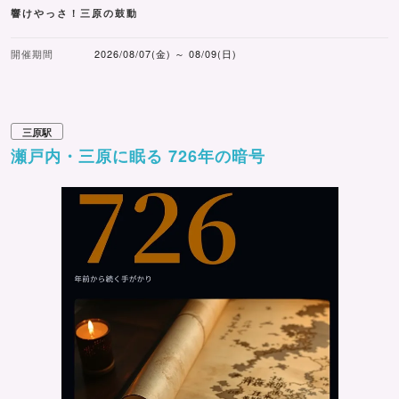
響けやっさ！三原の鼓動
開催期間
2026/08/07(金) ～ 08/09(日)
三原駅
瀬戸内・三原に眠る 726年の暗号