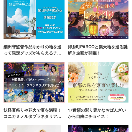
細田守監督作品ゆかりの地を巡
錦糸町PARCOと楽天地を巡る謎
って限定グッズがもらえるチャ
解き企画が開催！
ンス！
妖怪夏祭りや花火で夏を満喫！
17種類の彩り豊かなおばんざい
コニカミノルタプラネタリア
から自由にチョイス！
TOKYO