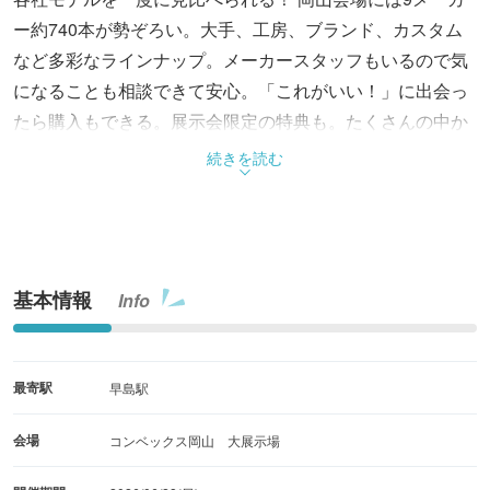
ー約740本が勢ぞろい。大手、工房、ブランド、カスタム
など多彩なラインナップ。メーカースタッフもいるので気
になることも相談できて安心。「これがいい！」に出会っ
たら購入もできる。展示会限定の特典も。たくさんの中か
ら子供とお気に入りを見つける思い出のイベント。参加は
続きを読む
HPから要予約（先着制）。各部250組。
基本情報
Info
最寄駅
早島駅
会場
コンベックス岡山 大展示場