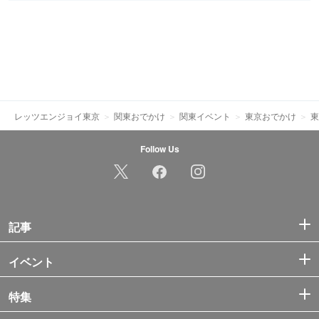
レッツエンジョイ東京
関東おでかけ
関東イベント
東京おでかけ
東
Follow Us
記事
イベント
特集