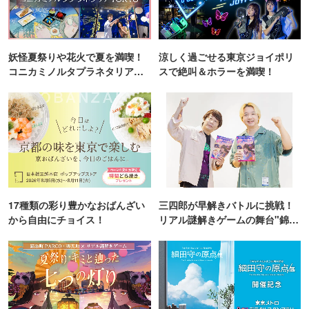
妖怪夏祭りや花火で夏を満喫！
涼しく過ごせる東京ジョイポリ
コニカミノルタプラネタリア
スで絶叫＆ホラーを満喫！
TOKYO
17種類の彩り豊かなおばんざい
三四郎が早解きバトルに挑戦！
から自由にチョイス！
リアル謎解きゲームの舞台"錦糸
町PARCO・楽天地"を巡る！