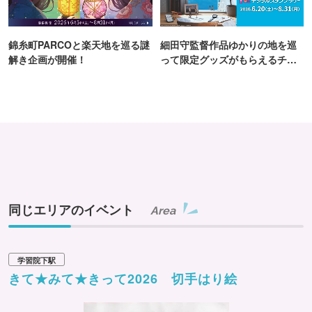
錦糸町PARCOと楽天地を巡る謎
細田守監督作品ゆかりの地を巡
解き企画が開催！
って限定グッズがもらえるチャ
ンス！
同じエリアのイベント
Area
学習院下駅
きて★みて★きって2026 切手はり絵