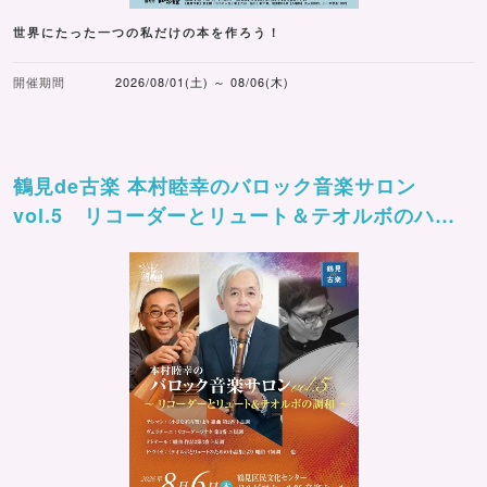
世界にたった一つの私だけの本を作ろう！
開催期間
2026/08/01(土) ～ 08/06(木)
鶴見de古楽 本村睦幸のバロック音楽サロン
vol.5 リコーダーとリュート＆テオルボのハー
モニー