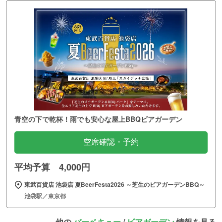
青空の下で乾杯！雨でも安心な屋上BBQビアガーデン
空席確認・予約
平均予算 4,000円
東武百貨店 池袋店 夏BeerFesta2026 ～芝生のビアガーデンBBQ～
池袋駅／東京都
他の
バーベキュー
/
ビアガーデン
情報を見る