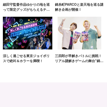
細田守監督作品ゆかりの地を巡
錦糸町PARCOと楽天地を巡る謎
って限定グッズがもらえるチャ
解き企画が開催！
ンス！
涼しく過ごせる東京ジョイポリ
三四郎が早解きバトルに挑戦！
スで絶叫＆ホラーを満喫！
リアル謎解きゲームの舞台"錦糸
町PARCO・楽天地"を巡る！