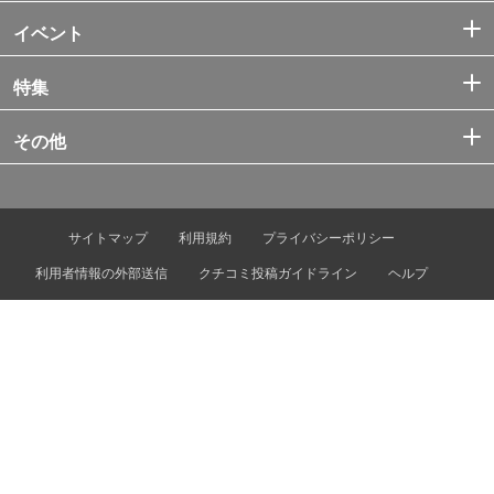
イベント
特集
その他
サイトマップ
利用規約
プライバシーポリシー
利用者情報の外部送信
クチコミ投稿ガイドライン
ヘルプ
お問い合わせ
プレスリリース・情報提供
広告掲載
運営会社
© Tokyo Metro Co., Ltd. & Let’s ENJOY TOKYO, Inc.