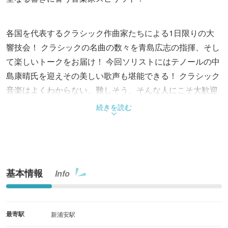
各国を代表するクラシック作曲家たちによる1日限りの大
響技会！ クラシックの名曲の数々を青島広志の指揮、そし
て楽しいトークをお届け！ 今回ソリストにはテノールの中
島康晴氏を迎えその美しい歌声も堪能できる！ クラシック
音楽はよくわからない、難しそう、そんな人にこそ大歓迎
のコンサート！指揮とお話は青島広志。テノール中島康
続きを読む
晴。演奏曲は、ベートーヴェンの交響曲第9番より「歓喜
の歌」ほか。
基本情報
Info
最寄駅
新浦安駅