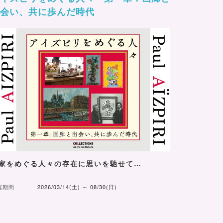
出会い、共に歩んだ時代
家をめぐる人々の存在に思いを馳せて…
催期間
2026/03/14(土) ～ 08/30(日)