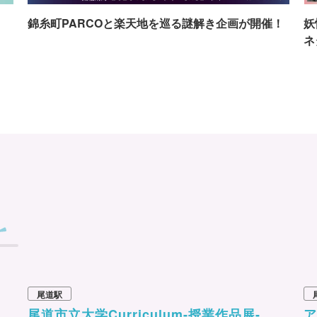
イ
錦糸町PARCOと楽天地を巡る謎解き企画が開催！
妖
ネ
尾道駅
尾道市立大学Curriculum-授業作品展-