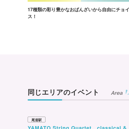
17種類の彩り豊かなおばんざいから自由にチョ
ス！
同じエリアのイベント
Area
尾道駅
YAMATO String Quartet classical &