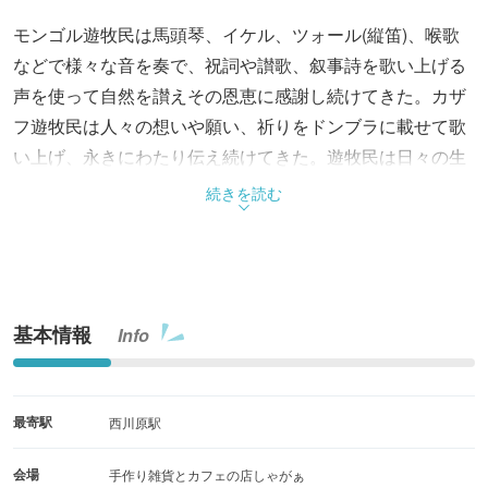
モンゴル遊牧民は馬頭琴、イケル、ツォール(縦笛)、喉歌
などで様々な音を奏で、祝詞や讃歌、叙事詩を歌い上げる
声を使って自然を讃えその恩恵に感謝し続けてきた。カザ
フ遊牧民は人々の想いや願い、祈りをドンブラに載せて歌
い上げ、永きにわたり伝え続けてきた。遊牧民は日々の生
活の中でこれを当たり前に伝え続け、かの大自然、大草原
続きを読む
を残してくれたのだ。そんな彼らのありのままの姿を感じ
る…そんな演奏会。
基本情報
Info
最寄駅
西川原駅
会場
手作り雑貨とカフェの店しゃがぁ