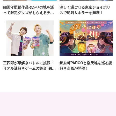
細田守監督作品ゆかりの地を巡
涼しく過ごせる東京ジョイポリ
って限定グッズがもらえるチャ
スで絶叫＆ホラーを満喫！
ンス！
三四郎が早解きバトルに挑戦！
錦糸町PARCOと楽天地を巡る謎
リアル謎解きゲームの舞台"錦糸
解き企画が開催！
町PARCO・楽天地"を巡る！