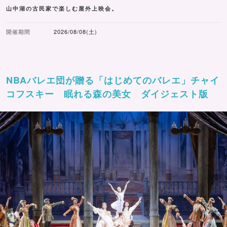
山中湖の古民家で楽しむ屋外上映会。
開催期間
2026/08/08(土)
NBAバレエ団が贈る「はじめてのバレエ」チャイ
コフスキー 眠れる森の美女 ダイジェスト版