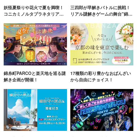
妖怪夏祭りや花火で夏を満喫！
三四郎が早解きバトルに挑戦！
コニカミノルタプラネタリア
リアル謎解きゲームの舞台"錦糸
TOKYO
町PARCO・楽天地"を巡る！
錦糸町PARCOと楽天地を巡る謎
17種類の彩り豊かなおばんざい
解き企画が開催！
から自由にチョイス！