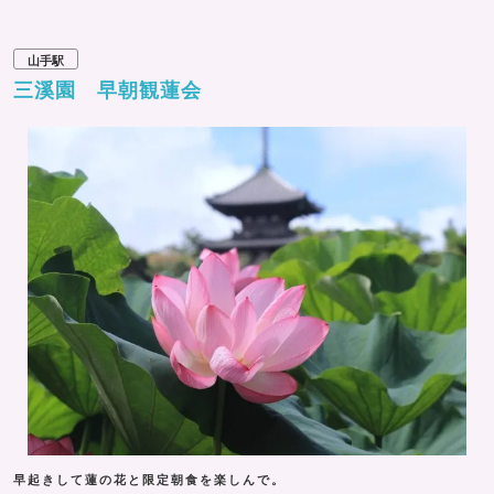
山手駅
三溪園 早朝観蓮会
早起きして蓮の花と限定朝食を楽しんで。