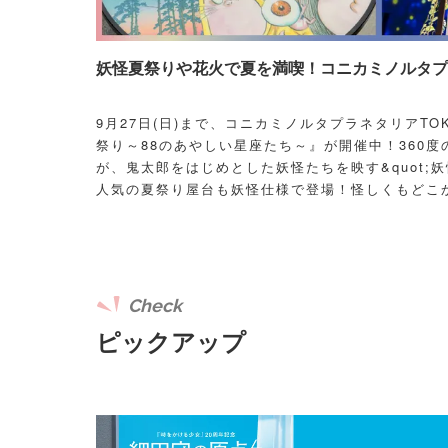
妖怪夏祭りや花火で夏を満喫！コニカミノルタプラ
9月27日(日)まで、コニカミノルタプラネタリアT
祭り～88のあやしい星座たち～』が開催中！360度
が、鬼太郎をはじめとした妖怪たちを映す&quot;妖
人気の夏祭り屋台も妖怪仕様で登場！怪しくもどこ
議な空間に、ぜひ訪れてみて！
Check
ピックアップ