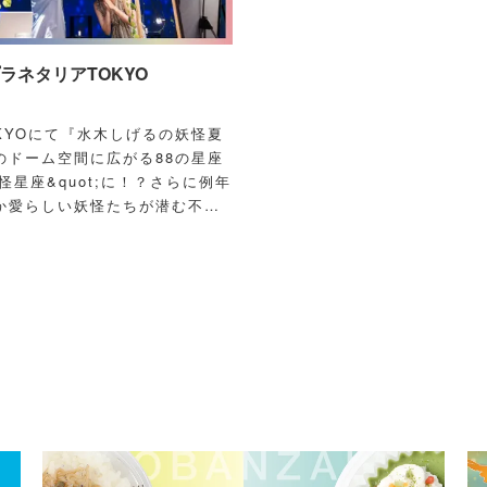
ネタリアTOKYO
OKYOにて『水木しげるの妖怪夏
のドーム空間に広がる88の星座
怪星座&quot;に！？さらに例年
か愛らしい妖怪たちが潜む不思