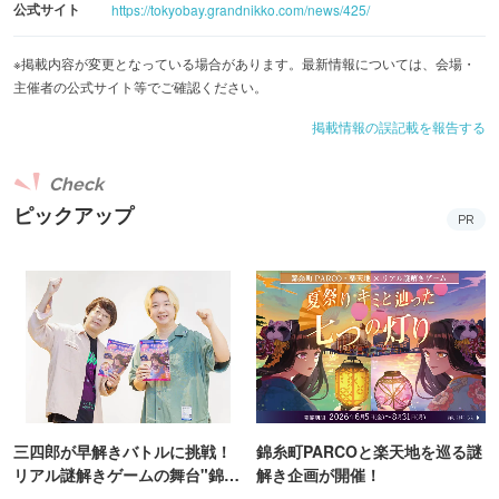
公式サイト
https://tokyobay.grandnikko.com/news/425/
【期間】2025年7月1日(火)～8月31日(日)
【時間】20:00～／22:00～（各回約2分）
※掲載内容が変更となっている場合があります。最新情報については、会場・
【場所】アトリウム（3階）
主催者の公式サイト等でご確認ください。
掲載情報の誤記載を報告する
③かくれんぼラリー inアトリウム
お客様ご自身のスマートフォンを使ってお楽しみいただ
Check
く、クイズラリーを実施。緑豊かなアトリウムをめぐり、
ピックアップ
PR
かくれんぼしている生き物たちから出題される、ホテルに
まつわるクイズにチャレンジ。正解数により、ホテル館内
でご利用いただけるクーポンをプレゼントします。さらに
全問正解者には、ホテル宿泊券やレストラン招待券が当た
る抽選に応募できます。
【期間】2025年7月1日（火）～8月31日（日）
【時間】終日
三四郎が早解きバトルに挑戦！
錦糸町PARCOと楽天地を巡る謎
【場所】アトリウム（3階）
リアル謎解きゲームの舞台"錦糸
解き企画が開催！
【料金】参加無料
町PARCO・楽天地"を巡る！