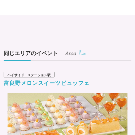
7・8月の金・土・祝前日限定で、浦安市内で活躍するアー
ティストやダンサーによる日替わりのイベントが、ロビー
中央のスペシャルステージで開催されます。広大な空間に
心地よく響く生演奏や華麗なダンスで、夜のアトリウムロ
ビーがいっそう盛り上がります。
【開催日】2025年7月4日(金)～8月30日(土)の金・土・祝前
同じエリアのイベント
Area
日 ※8月8日(金)を除く
【時間】1回目 19:00～19:45／2回目 21:00～21:45
【場所】アトリウム中央広場(3階)
ベイサイド・ステーション駅
【料金】鑑賞無料
富良野メロンスイーツビュッフェ
⑥5日間限定開催「夏の夜まつり in Grand Bleu」
開業5周年を記念し、プール「Grand Bleu（グランブル
ー）」で夏まつりイベントを初開催。提灯の灯りに彩られ
た特設の櫓（やぐら）を囲んでの盆踊りや屋台で、夏の宵
を賑やかにお楽しみください。宿泊者以外も利用できま