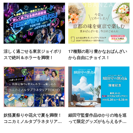
④開業5周年記念宿泊プラン
ホテルのバースデーケーキをイメージしたスイーツをお部
屋でゆったり楽しめる宿泊プランが登場。ホテルの外観に
見立てた3層仕立てのムースケーキにフルーツをふんだん
に盛り付けました。約100種類以上の和洋メニューが楽し
涼しく過ごせる東京ジョイポリ
17種類の彩り豊かなおばんざい
めるモーニングブッフェ付きです。
スで絶叫＆ホラーを満喫！
から自由にチョイス！
【宿泊期間】2025年7月1日(火)～8月31日(日)
【予約期間】～2025年8月29日(金)
【料金】1名様18,550円～
※2名1室利用時／消費税・サービス料込
【ご予約】公式サイトから
【お問い合わせ】宿泊予約 047-350-3590（受付時間 9:00
～18:00）
妖怪夏祭りや花火で夏を満喫！
細田守監督作品ゆかりの地を巡
コニカミノルタプラネタリア
って限定グッズがもらえるチャ
TOKYO
ンス！
⑤アトリウムロビーライブ