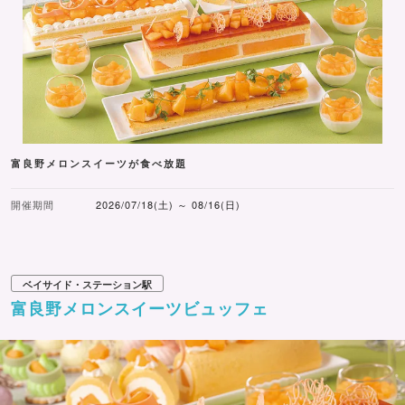
す。
【期間】8月4日(月)～8月8日(金)
【時間】17:00～21:00（最終入場20：00）
【場所】プール「Grand Bleu」屋外芝生エリア、1階宴会
場「ZAZZY」 ※荒天時、1階宴会場「ZAZZY」のみで開催
【料金】宿泊者 大人6,000円／一般 大人7,500円
富良野メロンスイーツが食べ放題
※表記料金には、プール利用料+夏の夜まつりチケット300
円×10枚が含まれています。
開催期間
2026/07/18(土) ～ 08/16(日)
※4～12歳はプール入場料のみ、宿泊者2,000円／一般3,000
円
※3歳以下入場無料
ベイサイド・ステーション駅
※夏の夜まつりのみご利用のお客様は、大人3,000円／4～
富良野メロンスイーツビュッフェ
12歳 1,500円のチケット購入で参加できます。
【予約・お問い合わせ】 047-711-2395（プール受付／営業
時間内）