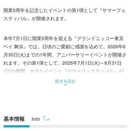
開業5周年を記念したイベントの第1弾として『サマーフェ
スティバル』が開催されます。
本年7月1日に開業5周年を迎える『グランドニッコー東京
ベイ 舞浜』では、日頃のご愛顧に感謝を込めて、2026年6
月30日(火)までの1年間、アニバーサリーイベントが開催さ
れます。その第1弾として、2025年7月1日(火)～8月31日
(日)の期間、ホテルイベント『サマーフェスティバル』が
実施されます。
続きを読む
アトリウムイルミネーションやロビーライブ、アニバーサ
リープロジェクションなど、イベントが盛りだくさんのグ
ランドニッコー東京ベイ 舞浜で、大切な方との素敵な夏の
基本情報
Info
ひとときを楽しんでみてはいかがでしょうか。