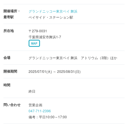
◆開業5周年『サマーフェスティバル』6つのイベント
開催場所・
グランドニッコー東京ベイ 舞浜
①アトリウムイルミネーション
最寄駅
ベイサイド・ステーション駅
メインロビー「アトリウム」は、広さ4,300㎡、9層吹き抜
けの開放感あふれる空間に南欧の街並みを彷彿させる非日
所在地
〒279-0031
常空間。開業5周年を記念し、中央広場から水辺にかけて
千葉県浦安市舞浜1-7
MAP
特別に設えた、幻想的な光の装飾とモニュメントがお客様
をお迎えします。イルミネーションは2026年6月30日(火)
会場
グランドニッコー東京ベイ 舞浜 アトリウム（3階）ほか
まで楽しめます。
【期間】2025年6月27日(金)～2026年6月30日(火)
開催期間
2025/07/01(火) ～ 2025/08/31(日)
【時間】終日
【場所】アトリウム(3階)
時間
終日
②5thアニバーサリープロジェクション
問い合わせ
営業企画
『サマーフェスティバル』開催期間中、幻想的にライトア
047-711-2396
ップされたアトリウムで、開業5周年をお祝いするオリジ
備考：平日10:00～17:00
ナルムービー＆音と光の演出が楽しめます。