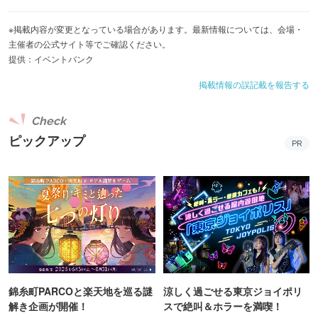
※掲載内容が変更となっている場合があります。最新情報については、会場・
主催者の公式サイト等でご確認ください。
提供：イベントバンク
掲載情報の誤記載を報告する
Check
ピックアップ
PR
錦糸町PARCOと楽天地を巡る謎
涼しく過ごせる東京ジョイポリ
解き企画が開催！
スで絶叫＆ホラーを満喫！