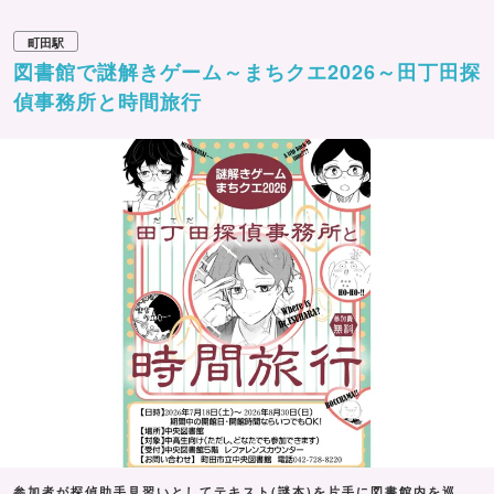
町田駅
図書館で謎解きゲーム～まちクエ2026～田丁田探
偵事務所と時間旅行
参加者が探偵助手見習いとしてテキスト(謎本)を片手に図書館内を巡