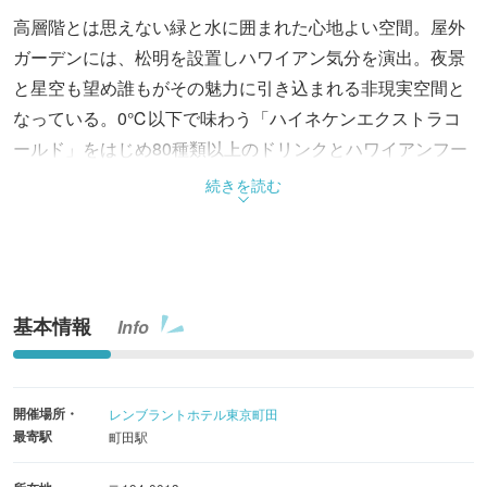
高層階とは思えない緑と水に囲まれた心地よい空間。屋外
ガーデンには、松明を設置しハワイアン気分を演出。夜景
と星空も望め誰もがその魅力に引き込まれる非現実空間と
なっている。0℃以下で味わう「ハイネケンエクストラコ
ールド」をはじめ80種類以上のドリンクとハワイアンフー
ドを食べ放題飲み放題時間制限なし！ 屋内席もあり雨の日
続きを読む
も安心のビアガーデン。
基本情報
Info
開催場所・
レンブラントホテル東京町田
最寄駅
町田駅