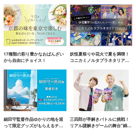
17種類の彩り豊かなおばんざい
妖怪夏祭りや花火で夏を満喫！
から自由にチョイス！
コニカミノルタプラネタリア
TOKYO
細田守監督作品ゆかりの地を巡
三四郎が早解きバトルに挑戦！
って限定グッズがもらえるチャ
リアル謎解きゲームの舞台"錦糸
ンス！
町PARCO・楽天地"を巡る！