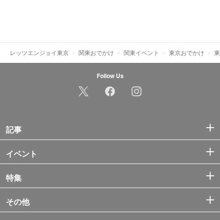
レッツエンジョイ東京
関東おでかけ
関東イベント
東京おでかけ
東
Follow Us
記事
イベント
特集
その他