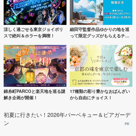
涼しく過ごせる東京ジョイポリ
細田守監督作品ゆかりの地を巡
スで絶叫＆ホラーを満喫！
って限定グッズがもらえるチャ
ンス！
錦糸町PARCOと楽天地を巡る謎
17種類の彩り豊かなおばんざい
解き企画が開催！
から自由にチョイス！
初夏に行きたい！2026年バーベキュー＆ビアガーデ
ン
PR