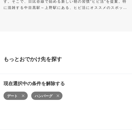
す。そこで、日比谷線で始める新しい朝の習慣“ヒビ活”を提案。特
に混雑する中目黒駅～上野駅にある、ヒビ活にオススメのスポット
をご紹介します。早く出た分の時間を自分に“プレゼント”して、充
実した朝時間を過ごしてみませんか？
もっとおでかけ先を探す
現在選択中の条件を解除する
デート
ハンバーグ