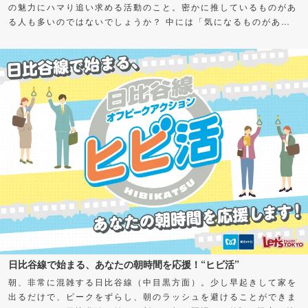
の魅力にハマり追い求める活動のこと。密かに推しているものがあ
る人も多いのではないでしょうか？ 中には「気になるものがある
けど、何から始めればよいかわからない」「私も推せる何かを見つ
けたい！」とお悩みの方もいるかもしれません。 そこで今回、さ
まざまなグルメの“通（ツウ）”に“推し”をアンケート！愛してやま
ない、超オススメスポット＆グルメを聞いちゃいました。気になる
カテゴリーがあったら、ぜひチェックしてみてくださいね。
日比谷線で始まる、あなたの朝時間を応援！“ヒビ活”
朝、非常に混雑する日比谷線（中目黒方面）。少し早起きして家を
出るだけで、ピークをずらし、朝のラッシュを避けることができま