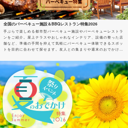
全国のバーベキュー施設＆BBQレストラン特集2026
手ぶらで楽しめる都市型バーベキュー施設やバーベキューレストラ
ンをご紹介。屋上テラスやおしゃれなインテリア、設備の整った店
舗など、準備の手間を抑えて気軽にバーベキュー体験できるスポッ
トを目的に合わせて探せます。友人との集まりや週末のおでかけ
に、バーベキューを楽しもう！