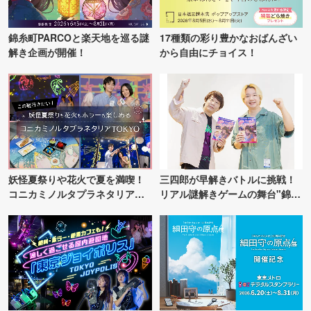
錦糸町PARCOと楽天地を巡る謎
17種類の彩り豊かなおばんざい
解き企画が開催！
から自由にチョイス！
妖怪夏祭りや花火で夏を満喫！
三四郎が早解きバトルに挑戦！
コニカミノルタプラネタリア
リアル謎解きゲームの舞台"錦糸
TOKYO
町PARCO・楽天地"を巡る！