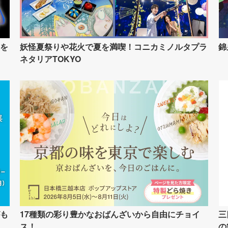
を
妖怪夏祭りや花火で夏を満喫！コニカミノルタプラ
錦
ネタリアTOKYO
も
17種類の彩り豊かなおばんざいから自由にチョイ
三
ス！
の