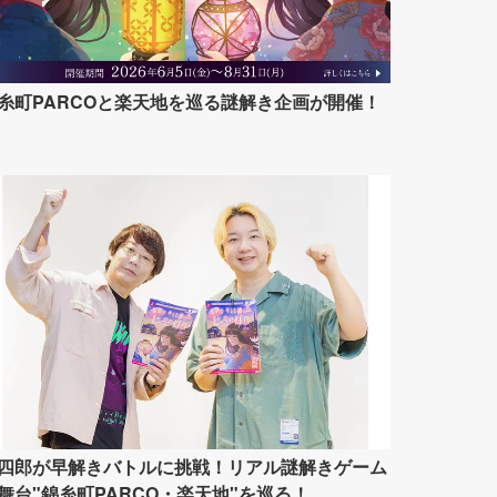
糸町PARCOと楽天地を巡る謎解き企画が開催！
四郎が早解きバトルに挑戦！リアル謎解きゲーム
舞台"錦糸町PARCO・楽天地"を巡る！