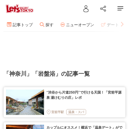
記事トップ
探す
ニューオープン
デート
「神奈川」「岩盤浴」の記事一覧
“渋谷から片道250円”で行ける天国！「宮前平源
泉 湯けむりの庄」レポ
宮前平駅
温泉・スパ
カップルにオススメ！横浜で「温泉デート」がで