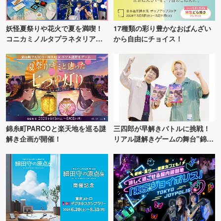
妖怪夏祭りや花火で夏を満喫！
17種類の彩り豊かなおばんざい
コニカミノルタプラネタリア
から自由にチョイス！
TOKYO
錦糸町PARCOと楽天地を巡る謎
三四郎が早解きバトルに挑戦！
解き企画が開催！
リアル謎解きゲームの舞台"錦糸
町PARCO・楽天地"を巡る！