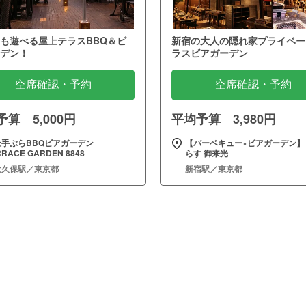
も遊べる屋上テラスBBQ＆ビ
新宿の大人の隠れ家プライベー
デン！
ラスビアガーデン
空席確認・予約
空席確認・予約
算 5,000円
平均予算 3,980円
上手ぶらBBQビアガーデン
【バーベキュー×ビアガーデン】 
RRACE GARDEN 8848
らす 御来光
大久保駅／東京都
新宿駅／東京都