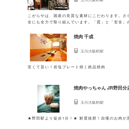
こがらやは、国産の良質な素材にこだわります。さ
全にも全力で取り組んでいます。「質」と「安全」
焼肉 千成
玉川(大阪府)駅
安くて旨い！岩塩プレート焼く絶品焼肉
焼肉やっちゃん JR野田分
玉川(大阪府)駅
★野田駅より徒歩1分！★ 鮮度抜群！自慢のお肉が