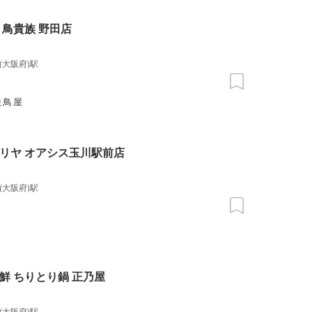
 鳥貴族 野田店
(大阪府)駅
焼鳥屋
リヤ オアシス玉川駅前店
(大阪府)駅
鮮 ちりとり鍋 正乃屋
(大阪府)駅