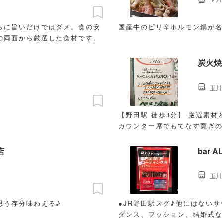
らに旨いだけではダメ。食の安
国産牛のピリ辛ホルモン鍋が
の両面から厳選した食材です。
炭火焼
玉川
【野田駅 徒歩3分】 厳選素
カウンター席でもてなす寛ぎの
店
bar A
玉川
思う存分味わえる♪
●JR野田駅スグ♪他にはないサウンドバーが
ダンス、フッション、結婚式な