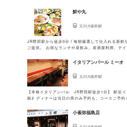
鮮や丸
玉川(大阪府)駅
JR野田駅から徒歩0分！毎朝厳選して仕入れる新鮮
ご提供。 お得なランチや昼飲み、居酒屋利用、テ
ださい。
イタリアンバール ミーオ
玉川(大阪府)駅
【本格イタリアンバル JR野田駅徒歩1分】 駅近
能♪ ディナーは当日の席のみ予約も、コースご予約
小雀弥福島店
玉川(大阪府)駅