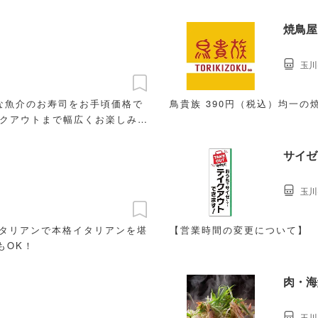
焼鳥屋
玉川
な魚介のお寿司をお手頃価格で
鳥貴族 390円（税込）均一の
イクアウトまで幅広くお楽しみく
サイゼ
玉川
イタリアンで本格イタリアンを堪
【営業時間の変更について】
もOK！
肉・海
玉川