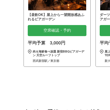
【昼飲OK】屋上から一望開放感あふ
ダーツ
れるビアガーデン
アガー
空席確認・予約
平均予算 3,000円
平均予
肉＆海鮮食べ放題 新宿BBQビアガーデ
屋
ン 天空ルーフトップ
TE
西武新宿駅／東京都
新